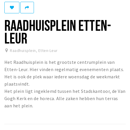
Winkelgebieden
Parkeren
RAADHUISPLEIN ETTEN-
Bezienswaardigheden
LEUR
Musea, theaters & podia
Uitjes & activiteiten
Raadhuisplein
,
Etten-Leur
Toeristische routes
Het Raadhuisplein is het grootste centrumplein van
Natuurgebieden
Etten-Leur. Hier vinden regelmatig evenementen plaats.
Het is ook de plek waar iedere woensdag de weekmarkt
Baroniepoorten
plaatsvindt.
Sport
Het plein ligt ingeklemd tussen het Stadskantoor, de Van
Gogh Kerk en de horeca. Alle zaken hebben hun terras
Andere City Apps
aan het plein.
Inloggen