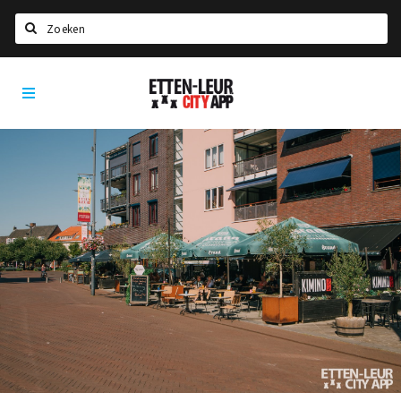
Zoeken
Etten-
Home
Leur
City
Agenda
App
Deals
Party pics
Nieuws, interviews & blogs
Eten
Drinken
Slapen
Recreatief
Winkels