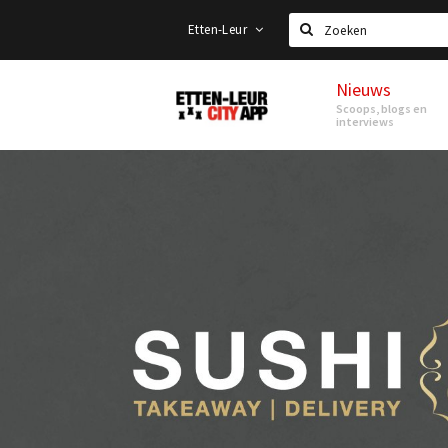
Etten-Leur
Zoeken
Nieuws
Etten-
Scoops, blogs en
Leur
interviews