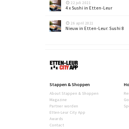
22 juli 2021
4 x Sushi in Etten-Leur
26 april 2021
Nieuw in Etten-Leur: Sushi 8
Etten-
Leur
Stappen & Shoppen
Ho
About Stappen & Shoppen
Re
Magazine
Go
Partner worden
Sp
Etten-Leur City App
Awards
Contact