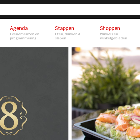
Agenda
Stappen
Shoppen
Evenementen en
Eten, drinken &
Winkels en
programmering
slapen
winkelgebieden