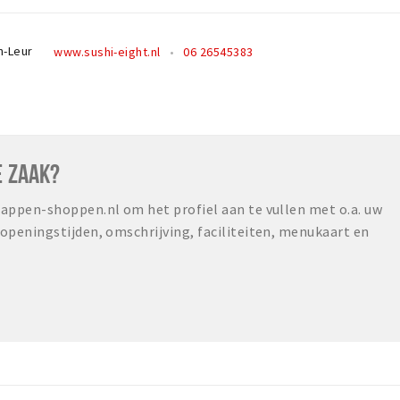
n-Leur
www.sushi-eight.nl
06 26545383
E ZAAK?
ppen-shoppen.nl om het profiel aan te vullen met o.a. uw
peningstijden, omschrijving, faciliteiten, menukaart en