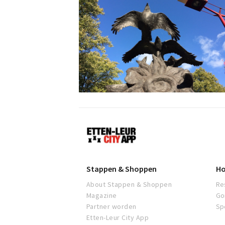
Etten-
Leur
Stappen & Shoppen
Ho
About Stappen & Shoppen
Re
Magazine
Go
Partner worden
Sp
Etten-Leur City App