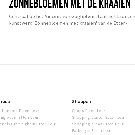
ZONNEBLOEMEN MET DE KRAAIEN
Centraal op het Vincent van Goghplein staat het bronze
kunstwerk 'Zonnebloemen met kraaien' van de Etten-
Leurse Linda Scheepers (1973). De sculptuur...
reca
Shoppen
staurants Etten-Leur
Shops Etten-Leur
ing out in Etten-Leur
Shopping center Etten-Leur
ending the night in Etten-Leur
Shopping areas Etten-Leur
Parking in Etten-Leur