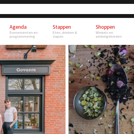
Agenda
Stappen
Shoppen
Evenementen en
Eten, drinken &
Winkels en
programmering
slapen
winkelgebieden