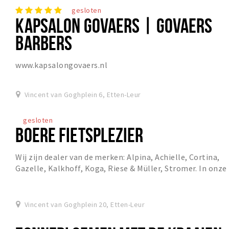
gesloten
KAPSALON GOVAERS | GOVAERS
BARBERS
www.kapsalongovaers.nl
Vincent van Goghplein 6, Etten-Leur
gesloten
BOERE FIETSPLEZIER
Wij zijn dealer van de merken: Alpina, Achielle, Cortina,
Gazelle, Kalkhoff, Koga, Riese & Müller, Stromer. In onze
showroom hebben wij altijd een rui...
Vincent van Goghplein 20, Etten-Leur