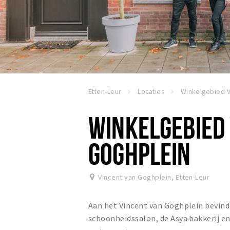
Etten-Leur
Locaties
WINKELGEBIED
GOGHPLEIN
Vincent van Goghplein
,
Etten-Leur
Aan het Vincent van Goghplein bevind
schoonheidssalon, de Asya bakkerij en 