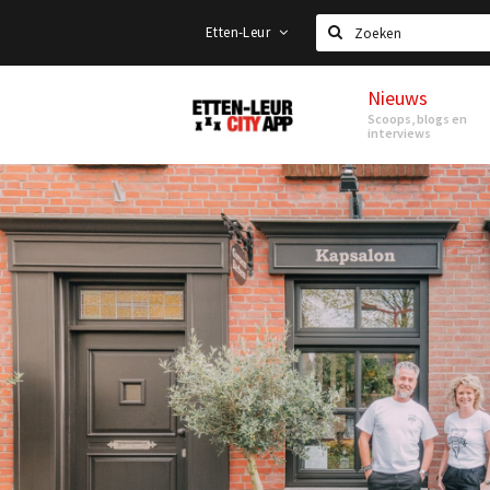
Etten-Leur
Zoeken
Nieuws
Etten-
Scoops, blogs en
Leur
interviews