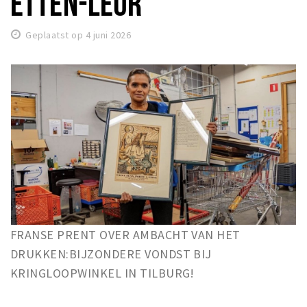
ETTEN-LEUR
Winkelgebieden
Geplaatst op 4 juni 2026
Parkeren
Bezienswaardigheden
Musea, theaters & podia
Uitjes & activiteiten
Toeristische routes
Natuurgebieden
Baroniepoorten
Sport
FRANSE PRENT OVER AMBACHT VAN HET
Andere City Apps
DRUKKEN:BIJZONDERE VONDST BIJ
KRINGLOOPWINKEL IN TILBURG!
Inloggen