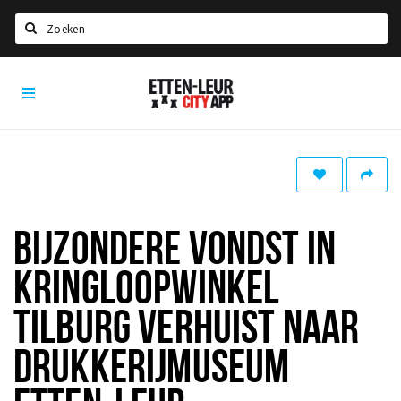
Zoeken
Etten-
Home
Leur
City
Agenda
App
Deals
Party pics
Nieuws, interviews & blogs
BIJZONDERE VONDST IN
Eten
KRINGLOOPWINKEL
Drinken
TILBURG VERHUIST NAAR
Slapen
DRUKKERIJMUSEUM
Recreatief
Winkels