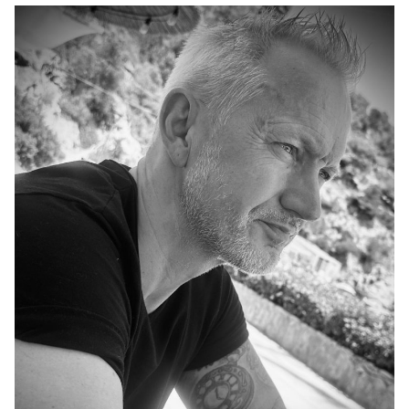
Winkelgebieden
Parkeren
Bezienswaardigheden
Musea, theaters & podia
Uitjes & activiteiten
Toeristische routes
Natuurgebieden
Baroniepoorten
Sport
Andere City Apps
Inloggen