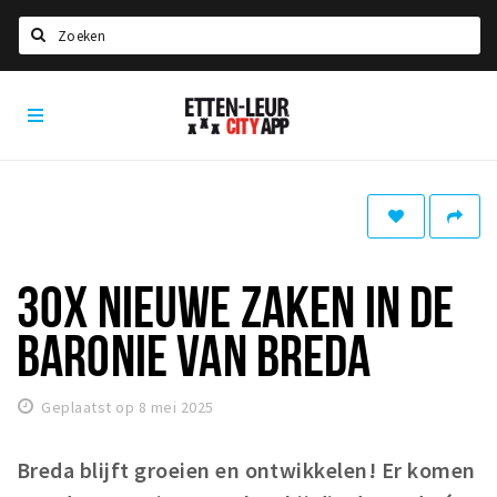
Zoeken
Etten-
Home
Leur
City
Agenda
App
Deals
Party pics
Nieuws, interviews & blogs
30X NIEUWE ZAKEN IN DE
Eten
BARONIE VAN BREDA
Drinken
Slapen
Geplaatst op 8 mei 2025
Recreatief
Breda blijft groeien en ontwikkelen! Er komen
Winkels