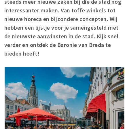
steeds meer nieuwe zaken bij die de stad nóg
Winkelgebieden
interessanter maken. Van toffe winkels tot
Parkeren
nieuwe horeca en bijzondere concepten. Wij
hebben een lijstje voor je samengesteld met
Bezienswaardigheden
de nieuwste aanwinsten in de stad. Kijk snel
Musea, theaters & podia
verder en ontdek de Baronie van Breda te
Uitjes & activiteiten
bieden heeft!
Toeristische routes
Natuurgebieden
Baroniepoorten
Sport
Andere City Apps
Inloggen