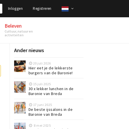
Inloggen
Registreren
Beleven
Cultuur, natuur en
activiteiten
Ander nieuws
20 juli 2026
Hier eet je de lekkerste
burgers van de Baronie!
15 juli 2025
30 x lekker lunchen in de
Baronie van Breda
17 juni 2025
De beste ijssalons in de
Baronie van Breda
8 mei 2025