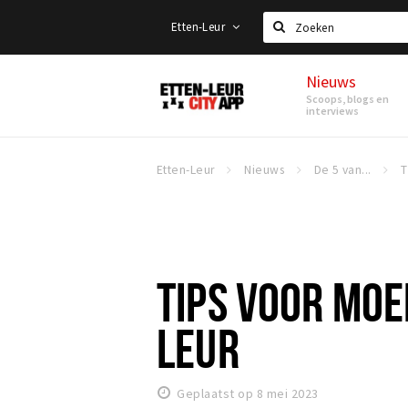
Etten-Leur
Zoeken
Nieuws
Etten-
Scoops, blogs en
Leur
interviews
Etten-Leur
Nieuws
De 5 van...
TIPS VOOR MOE
LEUR
Geplaatst op 8 mei 2023