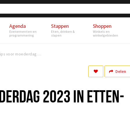
Agenda
Stappen
Shoppen
Evenementen en
Eten, drinken &
Winkels en
programmering
slapen
winkelgebieden
Tips voor moederdag 2023 in Etten-Leur
Delen
DERDAG 2023 IN ETTEN-