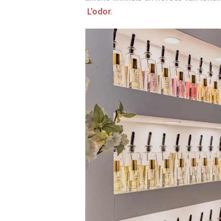
L'odor
.