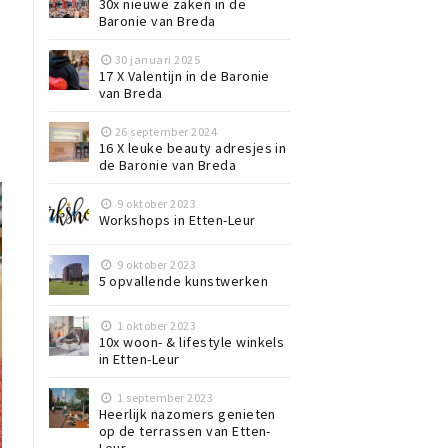
30x nieuwe zaken in de
Baronie van Breda
30 januari 2025
17 X Valentijn in de Baronie
van Breda
26 september 2024
16 X leuke beauty adresjes in
de Baronie van Breda
9 oktober 2023
Workshops in Etten-Leur
9 oktober 2023
5 opvallende kunstwerken
1 oktober 2023
10x woon- & lifestyle winkels
in Etten-Leur
1 september 2023
Heerlijk nazomers genieten
op de terrassen van Etten-