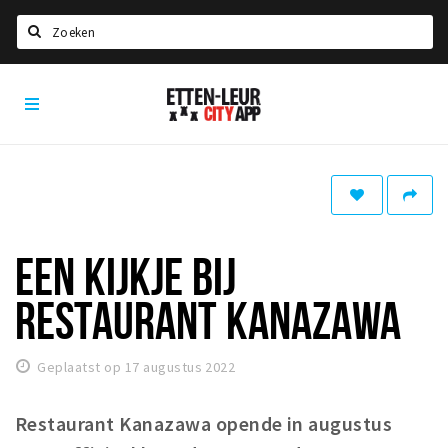
Zoeken
Etten-
Home
Leur
City
Agenda
App
Deals
Party pics
Nieuws, interviews & blogs
EEN KIJKJE BIJ
Eten
RESTAURANT KANAZAWA
Drinken
Slapen
Geplaatst op 17 augustus 2022
Recreatief
Restaurant Kanazawa opende in augustus
Winkels