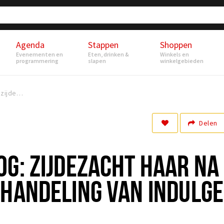
Agenda
Stappen
Shoppen
Evenementen en
Eten, drinken &
Winkels en
programmering
slapen
winkelgebieden
Experienceblog: zijdezacht haar na de Keratinebehandeling van Indulge
Delen
G: ZIJDEZACHT HAAR NA
EHANDELING VAN INDULGE