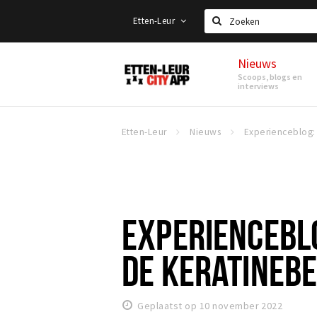
Etten-Leur
Zoeken
Nieuws
Etten-
Scoops, blogs en
Leur
interviews
Etten-Leur
Nieuws
EXPERIENCEBLO
DE KERATINEB
Geplaatst op 10 november 2022