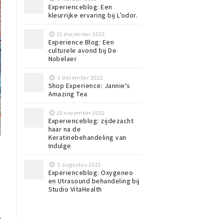
Experienceblog: Een
kleurrijke ervaring bij L’odor.
15 december 2022
Experience Blog: Een
culturele avond bij De
Nobelaer
1 december 2022
Shop Experience: Jannie's
Amazing Tea
10 november 2022
Experienceblog: zijdezacht
haar na de
Keratinebehandeling van
Indulge
5 augustus 2022
Experienceblog: Oxygeneo
en Utrasound behandeling bij
Studio VitaHealth