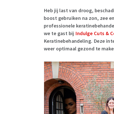
Heb jij last van droog, bescha
boost gebruiken na zon, zee e
professionele keratinebehandel
we te gast bij
Indulge Cuts & C
Keratinebehandeling. Deze int
weer optimaal gezond te maken