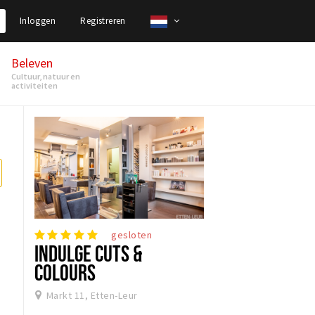
Inloggen
Registreren
Beleven
Cultuur, natuur en
activiteiten
gesloten
INDULGE CUTS &
COLOURS
Markt 11, Etten-Leur