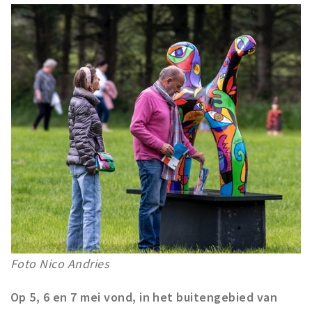
Winkelgebieden
Parkeren
Bezienswaardigheden
Musea, theaters & podia
Uitjes & activiteiten
Toeristische routes
Natuurgebieden
Baroniepoorten
Sport
Andere City Apps
Foto Nico Andries
Op 5, 6 en 7 mei vond, in het buitengebied van
Inloggen