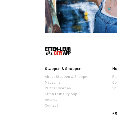
Etten-
Leur
Stappen & Shoppen
Ho
About Stappen & Shoppen
Re
Magazine
Go
Partner worden
Sp
Etten-Leur City App
Awards
Contact
Ag