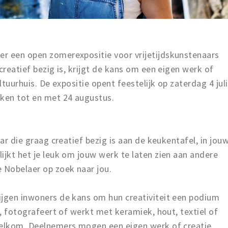
r een open zomerexpositie voor vrijetijdskunstenaars
creatief bezig is, krijgt de kans om een eigen werk of
ltuurhuis. De expositie opent feestelijk op zaterdag 4 juli
eken tot en met 24 augustus.
aar die graag creatief bezig is aan de keukentafel, in jou
ijkt het je leuk om jouw werk te laten zien aan andere
e Nobelaer op zoek naar jou.
ijgen inwoners de kans om hun creativiteit een podium
t, fotografeert of werkt met keramiek, hout, textiel of
welkom. Deelnemers mogen een eigen werk of creatie