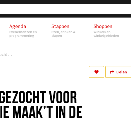
Agenda
Stappen
Shoppen
Evenementen en
Eten, drinken &
Winkels en
programmering
slapen
winkelgebieden
Kunstenaars gezocht voor zomerexpositie Maak’t in De Nobelaer
Delen
GEZOCHT VOOR
E MAAK’T IN DE