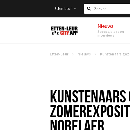
Etten-Leur
Zoeken
Nieuws
Etten-
Scoops, blogs en
Leur
interviews
Etten-Leur
Nieuws
KUNSTENAARS 
ZOMEREXPOSITI
NOBELAER