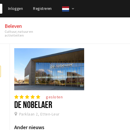
Inloggen
Registreren
Beleven
Cultuur, natuur en
activiteiten
gesloten
DE NOBELAER
Parklaan 2, Etten-Leur
Ander nieuws