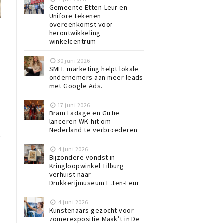
Gemeente Etten-Leur en
Unifore tekenen
overeenkomst voor
herontwikkeling
winkelcentrum
30 juni 2026
SMIT. marketing helpt lokale
ondernemers aan meer leads
met Google Ads.
17 juni 2026
Bram Ladage en Gullie
lanceren WK-hit om
Nederland te verbroederen
w
4 juni 2026
Bijzondere vondst in
Kringloopwinkel Tilburg
verhuist naar
Drukkerijmuseum Etten-Leur
4 juni 2026
Kunstenaars gezocht voor
zomerexpositie Maak’t in De