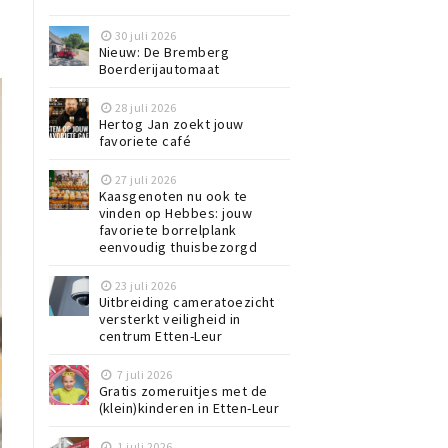
30 juli 2026
Nieuw: De Bremberg
Boerderijautomaat
28 juli 2026
Hertog Jan zoekt jouw
favoriete café
27 juli 2026
Kaasgenoten nu ook te
vinden op Hebbes: jouw
favoriete borrelplank
eenvoudig thuisbezorgd
23 juli 2026
Uitbreiding cameratoezicht
versterkt veiligheid in
centrum Etten-Leur
7 juli 2026
Gratis zomeruitjes met de
(klein)kinderen in Etten-Leur
1 juli 2026