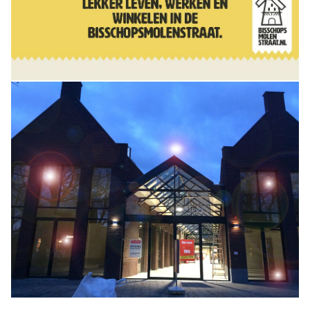
Winkelgebieden
Parkeren
Bezienswaardigheden
Musea, theaters & podia
Uitjes & activiteiten
Toeristische routes
Natuurgebieden
Baroniepoorten
Sport
Andere City Apps
Inloggen