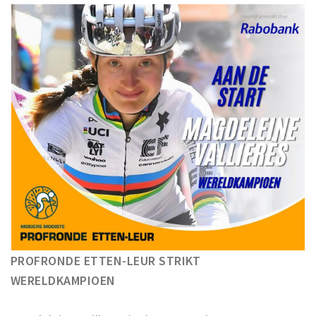
Winkelgebieden
Parkeren
Bezienswaardigheden
Musea, theaters & podia
Uitjes & activiteiten
Toeristische routes
Natuurgebieden
Baroniepoorten
Sport
Andere City Apps
PROFRONDE ETTEN-LEUR STRIKT
WERELDKAMPIOEN
Inloggen