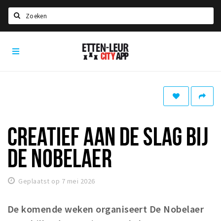
Zoeken
Etten-
Home
Leur
City
Agenda
App
Deals
Party pics
Nieuws, interviews & blogs
CREATIEF AAN DE SLAG BIJ
Eten
DE NOBELAER
Drinken
Slapen
Geplaatst op 7 mei 2026
Recreatief
De komende weken organiseert De Nobelaer
Winkels