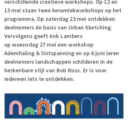
verschillende creatieve workshops. Op 12 en
Winkelgebieden
13 mei staan twee keramiekworkshops op het
Parkeren
programma. Op zaterdag 23 mei ontdekken
deelnemers de basis van Urban Sketching.
Bezienswaardigheden
Vervolgens geeft Ank Lambers
Musea, theaters & podia
op woensdag 27 mei een workshop
Uitjes & activiteiten
Ademhaling & Ontspanning en op 6 juni leren
Toeristische routes
deelnemers landschappen schilderen in de
Natuurgebieden
herkenbare stijl van Bob Ross. Er is voor
Baroniepoorten
iedereen iets te ontdekken.
Sport
Andere City Apps
Inloggen