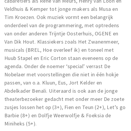
cabaretiers als René van Meurs, Henry van Loon en
Veldhuis & Kemper tot jonge makers als Musa en
Tim Kroezen. Ook muziek vormt een belangrijk
onderdeel van de programmering, met optredens
van onder anderen Trijntje Oosterhuis, OGENE en
Van Dik Hout. Klassiekers zoals Het Zwanenmeer,
musicals (BREL, Hoe overleef ik) en toneel met
Huub Stapel en Eric Corton staan eveneens op de
agenda. Onder de noemer ‘special’ verrast De
Nobelaer met voorstellingen die niet in één hokje
passen, van o.a. Kluun, Eus, Jort Kelder en
Abdelkader Benali. Uiteraard is ook aan de jonge
theaterbezoeker gedacht met onder meer De zoete
zusjes lossen het op (3+), Fien en Teun (2+), Let’s go
Barbie (8+) en Dolfje Weerwolfje & Foeksia de
Miniheks (5+).