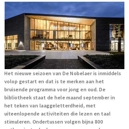
Winkelgebieden
Parkeren
Bezienswaardigheden
Musea, theaters & podia
Uitjes & activiteiten
Toeristische routes
Natuurgebieden
Het nieuwe seizoen van De Nobelaer is inmiddels
Baroniepoorten
volop gestart en dat is te merken aan het
Sport
bruisende programma voor jong en oud. De
bibliotheek staat de hele maand september in
Andere City Apps
het teken van laaggeletterdheid, met
uiteenlopende activiteiten die lezen en taal
stimuleren. Ondertussen volgen bijna 800
Inloggen