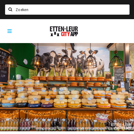
Zoeken
Etten-
Home
Leur
City
Agenda
App
Deals
Party pics
Nieuws, interviews & blogs
Eten
Drinken
Slapen
Recreatief
Winkels