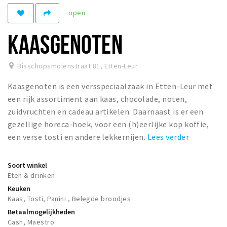
open
Winkelgebieden
Parkeren
KAASGENOTEN
Bezienswaardigheden
Bisschopsmolenstraat 81
,
Etten-Leur
Musea, theaters & podia
Kaasgenoten is een versspeciaalzaak in Etten-Leur met
Uitjes & activiteiten
een rijk assortiment aan kaas, chocolade, noten,
Toeristische routes
zuidvruchten en cadeau artikelen. Daarnaast is er een
Natuurgebieden
gezellige horeca-hoek, voor een (h)eerlijke kop koffie,
een verse tosti en andere lekkernijen.
Lees verder
Baroniepoorten
Sport
Soort winkel
Eten & drinken
Andere City Apps
Keuken
Kaas, Tosti, Panini , Belegde broodjes
Betaalmogelijkheden
Inloggen
Cash, Maestro