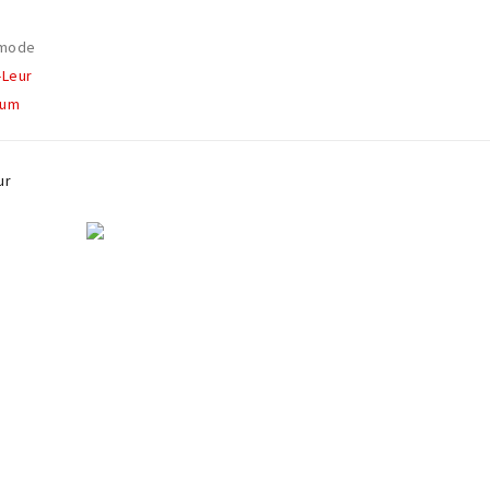
smode
-Leur
rum
ur