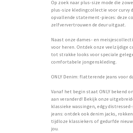
Op zoek naar plus-size mode die zow
plus-size kledingcollectie voor curvy
opvallende statement-pieces: deze col
zelfververtrouwen de deur uitgaat.
Naast onze dames- en meisjescollectie
voor heren. Ontdek onze veelzijdige 
tot strakke looks voor speciale gele
comfortabele jongenskleding.
ONLY Denim: flatterende jeans voor 
Vanaf het begin staat ONLY bekend om 
aan veranderd! Bekijk onze uitgebreide
klassieke wassingen, edgy distressed-s
jeans: ontdek ook denim jacks, rokke
tijdloze klassiekers of gedurfde nieu
jou.