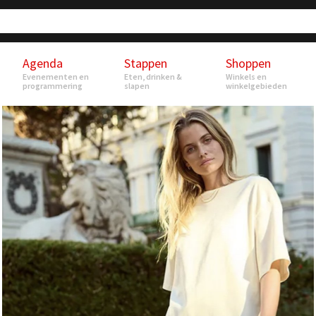
Agenda
Stappen
Shoppen
Evenementen en
Eten, drinken &
Winkels en
programmering
slapen
winkelgebieden