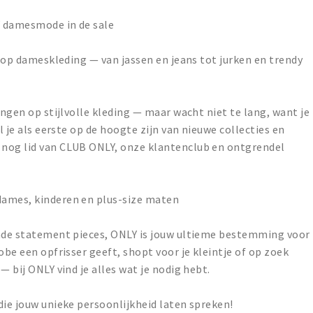
Y damesmode in de sale
s op dameskleding — van jassen en jeans tot jurken en trendy
ingen op stijlvolle kleding — maar wacht niet te lang, want je
l je als eerste op de hoogte zijn van nieuwe collecties en
 nog lid van CLUB ONLY, onze klantenclub en ontgrendel
dames, kinderen en plus-size maten
ende statement pieces, ONLY is jouw ultieme bestemming voor
obe een opfrisser geeft, shopt voor je kleintje of op zoek
— bij ONLY vind je alles wat je nodig hebt.
die jouw unieke persoonlijkheid laten spreken!