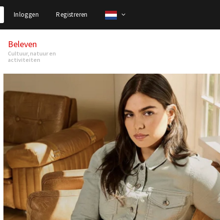
Inloggen
Registreren
Beleven
Cultuur, natuur en
activiteiten