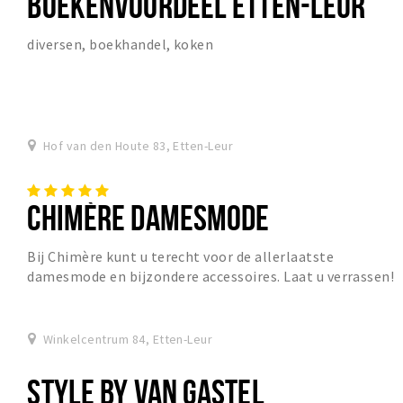
BOEKENVOORDEEL ETTEN-LEUR
diversen, boekhandel, koken
Hof van den Houte 83, Etten-Leur
CHIMÈRE DAMESMODE
Bij Chimère kunt u terecht voor de allerlaatste
damesmode en bijzondere accessoires. Laat u verrassen!
Winkelcentrum 84, Etten-Leur
STYLE BY VAN GASTEL