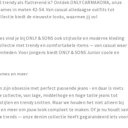
el trendy als flatterend is? Ontdek ONLY CARMAKOMA, onze
 dames in maten 42-54. Van casual alledaagse outfits tot
lectie biedt de nieuwste looks, waarmee jij vol
s vind je bij ONLY & SONS ook stijlvolle en moderne kleding
collectie met trendy en comfortabele items — van casual wear
genheden. Voor jongens biedt ONLY & SONS Junior coole en
dames en meer
zijn obsessie met perfect passende jeans - en daar is niets
 collectie, van lage, middelhoge en hoge taille jeans tot
tijlen en trendy snitten. Maar we houden het niet alleen bij
n en meer om jouw look compleet te maken. Of je nu houdt va
we trends — onze denim collectie heeft gegarandeerd iets voo