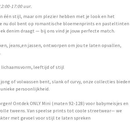
2:00-17:00 uur.
n één stijl, maar om plezier hebben met je look en het
 je nu dol bent op romantische bloemenprints en pasteltinten
iek denim draagt — bij ons vind je jouw perfecte match.
ken, jeans,en jassen, ontworpen om jou te laten opvallen,
.
lichaamsvorm, leeftijd of stijl
u jong of volwassen bent, slank of curvy, onze collecties biede
w unieke persoonlijkheid.
orgen! Ontdek ONLY Mini (maten 92-128) voor babymeisjes en
volle tweens. Van speelse prints tot coole streetwear— we
akter met gevoel voor stijl te laten spreken