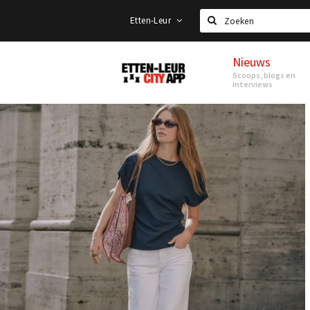
Etten-Leur
Zoeken
Nieuws
Etten-
Scoops, blogs en
Leur
interviews