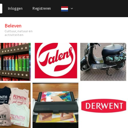
Inloggen
Registreren
Beleven
Cultuur, natuur en
activiteiten