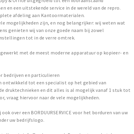
Copy & Office uitgegroeid tot een vooraanstaand
 en een uitstekende service in de wereld van de repro.
mplete afdeling aan Kantoormaterialen.
ele mogelijkheden zijn, en nog belangrijker: wij weten wat
ens genieten wij van onze goede naam bij zowel
instellingen tot in de verre omtrek.
 gewerkt met de meest moderne apparatuur op kopieer- en
 bedrijven en particulieren
 ontwikkeld tot een specialist op het gebied van
ruktechnieken en dit alles is al mogelijk vanaf 1 stuk tot
lor, vraag hiervoor naar de vele mogelijkheden.
ij ook over een BORDUURSERVICE voor het borduren van uw
der uw bedrijfslogo.