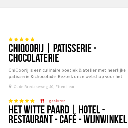
CHIQOORIJ | PATISSERIE -
CHOCOLATERIE
ChiQoorij is een culinaire boetiek & atelier met heerlijke
patisserie & chocolade. Bezoek onze webshop voor het
actuele assortiment. https://webshop.c...
Oude Bredaseweg 40, Etten-Leur
gesloten
restaurant
HET WITTE PAARD | HOTEL -
RESTAURANT - CAFÉ - WIJNWINKEL