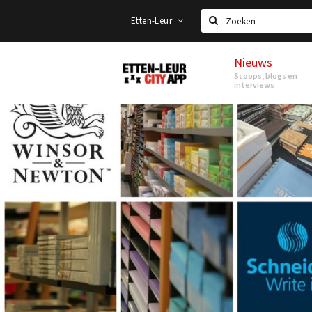
Etten-Leur
Zoeken
Nieuws
Etten-
Scoops, blogs en
Leur
interviews