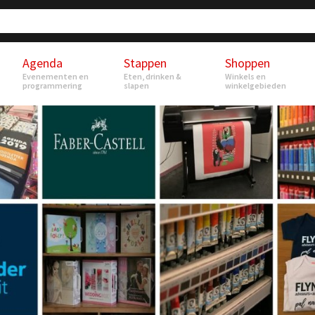
Agenda
Stappen
Shoppen
Evenementen en
Eten, drinken &
Winkels en
programmering
slapen
winkelgebieden