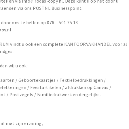
tellen via info@rodas-copy.nl. Deze kunt u op het door u
erzenden via ons POSTNL Businesspoint.
door ons te bellen op 076 – 501 75 13
opy.nl
TRUM vindt u ook een complete KANTOORVAKHANDEL voor al
ridges.
den wij u ook:
aarten / Geboortekaartjes / Textielbedrukkingen /
eletteringen / Feestartikelen / afdrukken op Canvas /
t / Postzegels / Familiedrukwerk en dergelijke.
il met zijn ervaring,