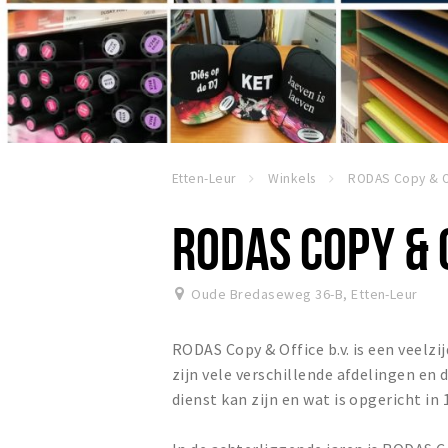
Etten-Leur
Winkels
RODAS Copy & O
RODAS COPY & 
Oude Bredaseweg 36-B
,
Etten-Leur
RODAS Copy & Office b.v. is een veelz
zijn vele verschillende afdelingen en
dienst kan zijn en wat is opgericht in 