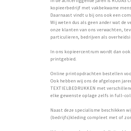
In de achterliggende jaren is RODAS 
kopieerbedrijf met vakbekwame mensen
Daarnaast vindt u bij ons ook een co
Wij weten dus als geen ander wat de v
onze klanten van ons verwachten, tev
particulieren, bedrijven als overheids
In ons kopieercentrum wordt dan ook
printgebied.
Online printopdrachten bestellen voor
Ook hebben wij ons de afgelopen jaren
TEXTIELBEDRUKKEN met verschillende d
elke gewenste oplage zelfs in full-co
Naast deze specialisme beschikken w
(bedrijfs)kleding compleet met of zon