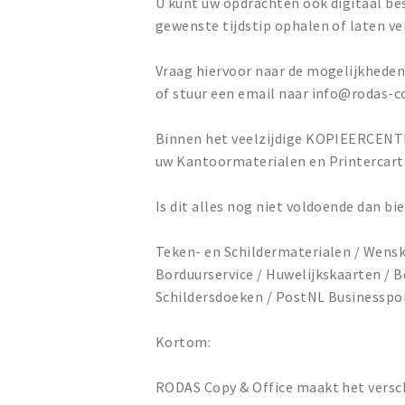
U kunt uw opdrachten ook digitaal bes
gewenste tijdstip ophalen of laten v
Vraag hiervoor naar de mogelijkheden 
of stuur een email naar info@rodas-c
Binnen het veelzijdige KOPIEERCEN
uw Kantoormaterialen en Printercart
Is dit alles nog niet voldoende dan bie
Teken- en Schildermaterialen / Wensk
Borduurservice / Huwelijkskaarten / B
Schildersdoeken / PostNL Businesspoin
Kortom:
RODAS Copy & Office maakt het versch