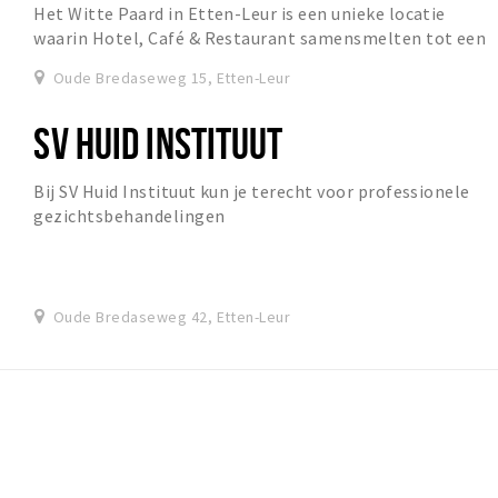
Het Witte Paard in Etten-Leur is een unieke locatie
waarin Hotel, Café & Restaurant samensmelten tot een
geheel.
Oude Bredaseweg 15, Etten-Leur
SV HUID INSTITUUT
Bij SV Huid Instituut kun je terecht voor professionele
gezichtsbehandelingen
Oude Bredaseweg 42, Etten-Leur