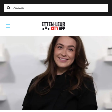
Zoeken
Etten-
Home
Leur
City
Agenda
App
Deals
Party pics
Nieuws, interviews & blogs
Eten
Drinken
Slapen
Recreatief
Winkels