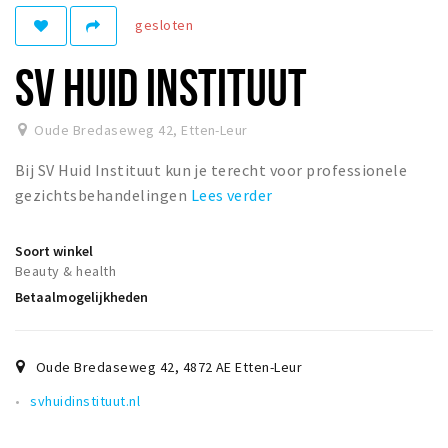
gesloten
Winkelgebieden
Parkeren
SV HUID INSTITUUT
Bezienswaardigheden
Oude Bredaseweg 42
,
Etten-Leur
Musea, theaters & podia
Bij SV Huid Instituut kun je terecht voor professionele
Uitjes & activiteiten
gezichtsbehandelingen
Lees verder
Toeristische routes
Natuurgebieden
Soort winkel
Baroniepoorten
Beauty & health
Betaalmogelijkheden
Sport
Andere City Apps
Oude Bredaseweg 42
,
4872 AE
Etten-Leur
svhuidinstituut.nl
Inloggen