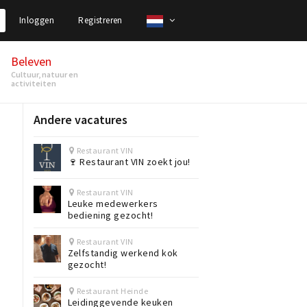
Inloggen
Registreren
Beleven
Cultuur, natuur en
activiteiten
Andere vacatures
Restaurant VIN
🍷 Restaurant VIN zoekt jou!
Restaurant VIN
Leuke medewerkers
bediening gezocht!
Restaurant VIN
Zelfstandig werkend kok
gezocht!
Restaurant Heinde
Leidinggevende keuken