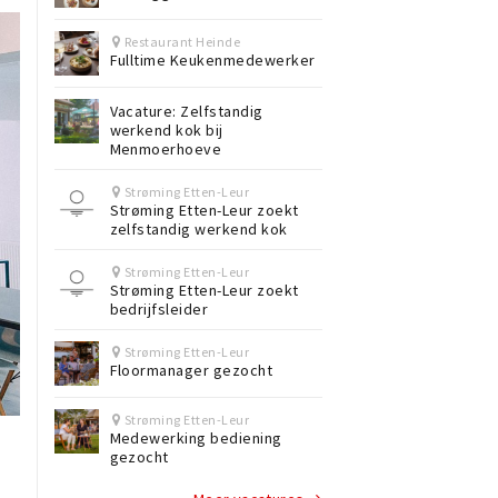
Restaurant Heinde
Fulltime Keukenmedewerker
Vacature: Zelfstandig
werkend kok bij
Menmoerhoeve
Strøming Etten-Leur
Strøming Etten-Leur zoekt
zelfstandig werkend kok
Strøming Etten-Leur
Strøming Etten-Leur zoekt
bedrijfsleider
Strøming Etten-Leur
Floormanager gezocht
Strøming Etten-Leur
Medewerking bediening
gezocht