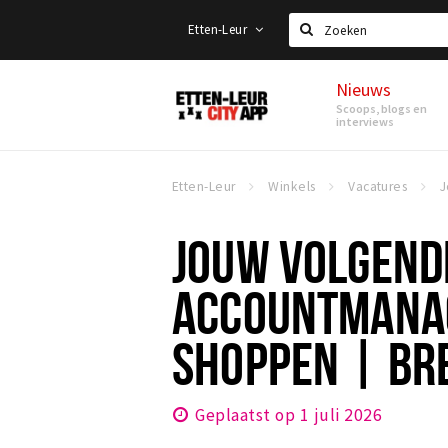
Etten-Leur
Zoeken
Nieuws
Etten-
Scoops, blogs en
Leur
interviews
Etten-Leur
Winkels
Vacatures
JOUW VOLGEND
ACCOUNTMANAG
SHOPPEN | BRE
Geplaatst op 1 juli 2026