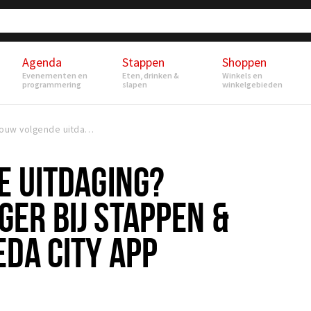
Agenda
Stappen
Shoppen
Evenementen en
Eten, drinken &
Winkels en
programmering
slapen
winkelgebieden
Jouw volgende uitdaging? Accountmanager bij Stappen & Shoppen | Breda City App
E UITDAGING?
ER BIJ STAPPEN &
DA CITY APP