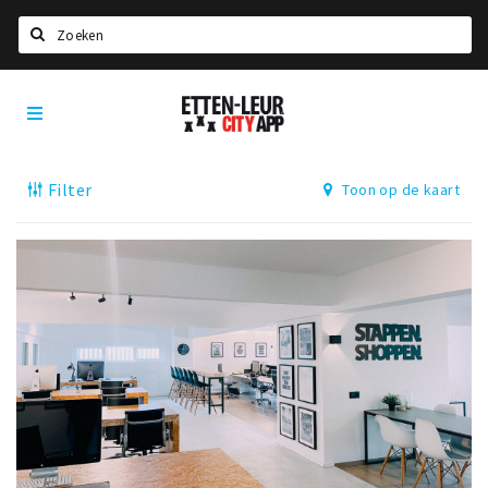
Zoeken
Etten-
Home
Leur
City
Agenda
App
Filter
Toon op de kaart
Deals
Party pics
Nieuws, interviews & blogs
Eten
Drinken
Slapen
Recreatief
Winkels