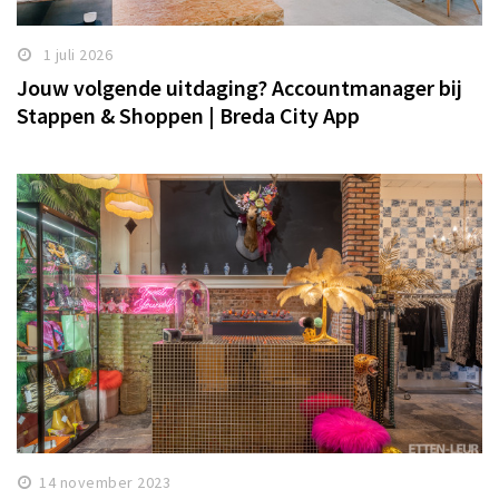
Winkelgebieden
1 juli 2026
Parkeren
Jouw volgende uitdaging? Accountmanager bij
Stappen & Shoppen | Breda City App
Bezienswaardigheden
Musea, theaters & podia
Uitjes & activiteiten
Toeristische routes
Natuurgebieden
Baroniepoorten
Sport
Andere City Apps
Inloggen
14 november 2023