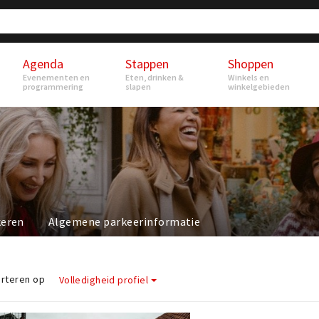
Agenda
Stappen
Shoppen
Evenementen en
Eten, drinken &
Winkels en
programmering
slapen
winkelgebieden
keren
Algemene parkeerinformatie
rteren op
Volledigheid profiel