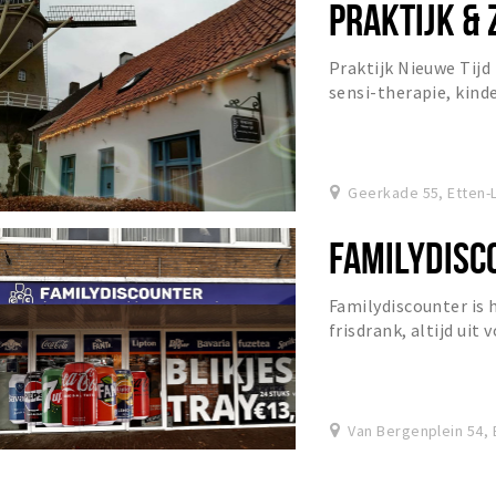
PRAKTIJK & 
Praktijk Nieuwe Tijd 
sensi-therapie, kinde
anders” voor West Br
Geerkade 55, Etten-
FAMILYDISC
Familydiscounter is 
frisdrank, altijd uit
prijzen.
Van Bergenplein 54, 