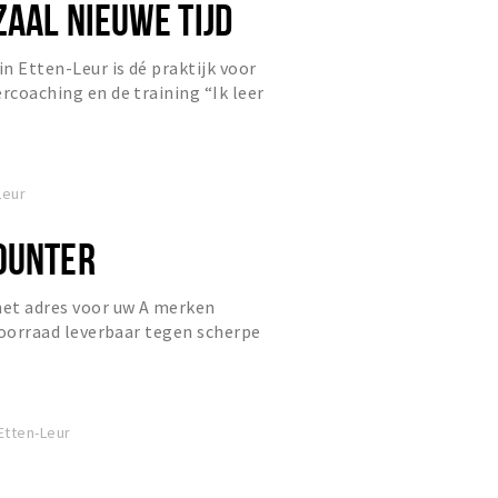
ZAAL NIEUWE TIJD
in Etten-Leur is dé praktijk voor
rcoaching en de training “Ik leer
abant (regio Breda,...
Leur
OUNTER
het adres voor uw A merken
 voorraad leverbaar tegen scherpe
Etten-Leur