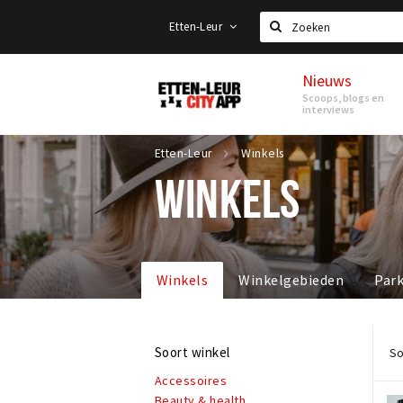
Etten-Leur
Zoeken
Nieuws
Etten-
Scoops, blogs en
Leur
interviews
Etten-Leur
Winkels
WINKELS
Winkels
Winkelgebieden
Par
Soort winkel
So
Accessoires
Beauty & health