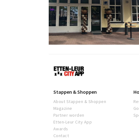
Etten-
Leur
Stappen & Shoppen
Ho
About Stappen & Shoppen
Re
Magazine
Go
Partner worden
Sp
Etten-Leur City App
Awards
Contact