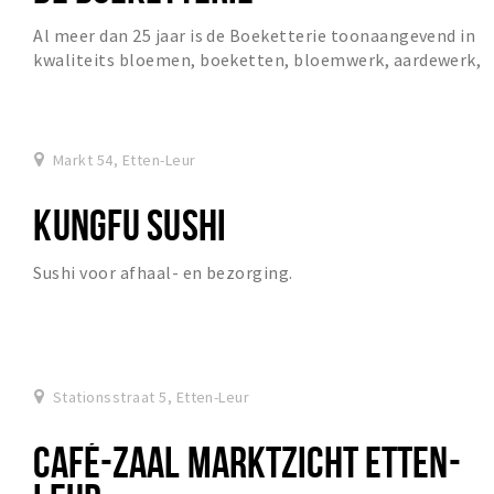
Al meer dan 25 jaar is de Boeketterie toonaangevend in
kwaliteits bloemen, boeketten, bloemwerk, aardewerk,
glas, potplanten en hydrocultuur.
Markt 54, Etten-Leur
KUNGFU SUSHI
Sushi voor afhaal- en bezorging.
Stationsstraat 5, Etten-Leur
CAFÉ-ZAAL MARKTZICHT ETTEN-