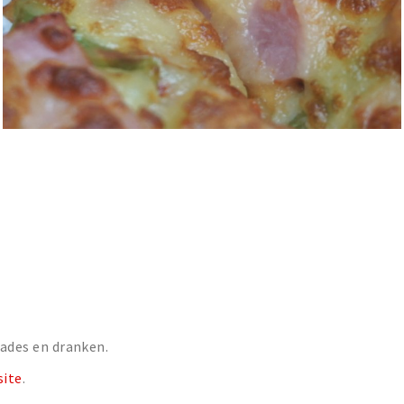
.
lades en dranken.
site
.