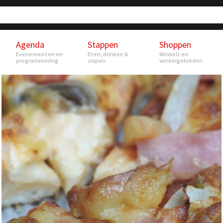
Agenda
Stappen
Shoppen
Evenementen en
Eten, drinken &
Winkels en
programmering
slapen
winkelgebieden