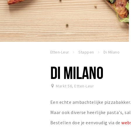
Etten-Leur
Stappen
Di Milano
DI MILANO
Markt 56
,
Etten-Leur
Een echte ambachtelijke pizzabakker
Maar ook diverse heerlijke pasta's, sa
Bestellen doe je eenvoudig via de
web