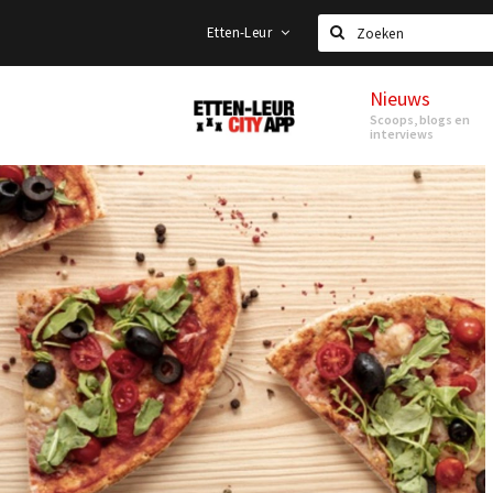
Etten-Leur
Zoeken
Nieuws
Etten-
Scoops, blogs en
Leur
interviews