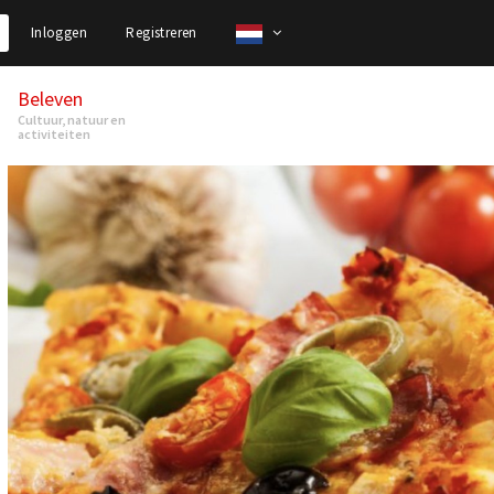
Inloggen
Registreren
Beleven
Cultuur, natuur en
activiteiten