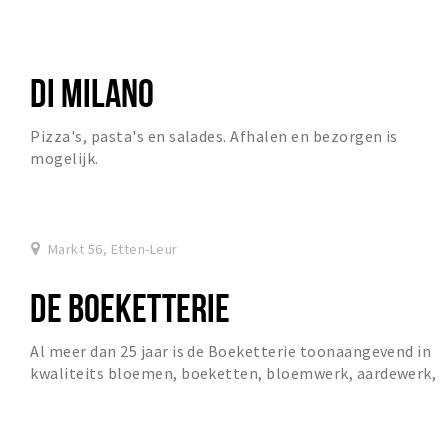
DI MILANO
Pizza's, pasta's en salades. Afhalen en bezorgen is
mogelijk.
Markt 56, Etten-Leur
DE BOEKETTERIE
Al meer dan 25 jaar is de Boeketterie toonaangevend in
kwaliteits bloemen, boeketten, bloemwerk, aardewerk,
glas, potplanten en hydrocultuur.