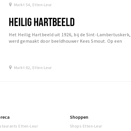
Markt 54, Etten-Leur
HEILIG HARTBEELD
Het Heilig Hartbeeld uit 1926, bij de Sint-Lambertuskerk,
werd gemaakt door beeldhouwer Kees Smout. Op een
granieten sokkel staat een bronzen Christus...
Markt 62, Etten-Leur
reca
Shoppen
staurants Etten-Leur
Shops Etten-Leur