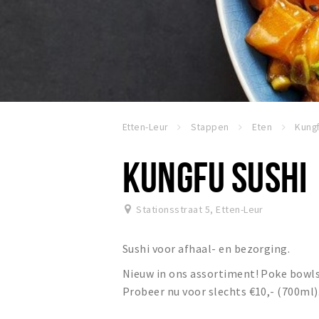
Etten-Leur
Stappen
Eten
Kungf
KUNGFU SUSHI
Stationsstraat 5
,
Etten-Leur
Sushi voor afhaal- en bezorging.
Nieuw in ons assortiment! Poke bowl
Probeer nu voor slechts €10,- (700ml)