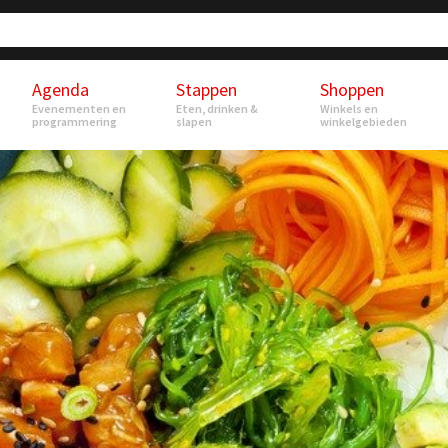
Agenda
Stappen
Shoppen
Evenementen en
Eten, drinken &
Winkels en
programmering
slapen
winkelgebieden