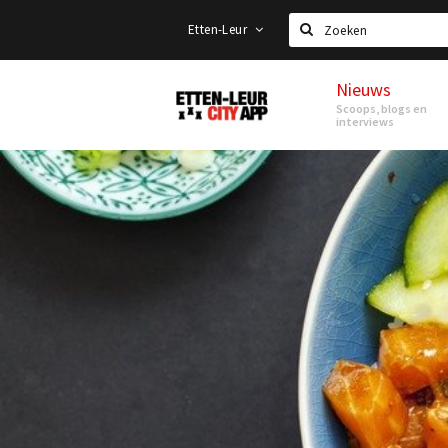
Etten-Leur
Zoeken
Nieuws
Etten-
Scoops, blogs en
Leur
interviews