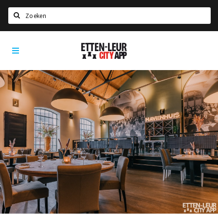
Zoeken
Etten-
Home
Leur
City
Agenda
App
Deals
Party pics
Nieuws, interviews & blogs
Eten
Drinken
Slapen
Recreatief
Winkels