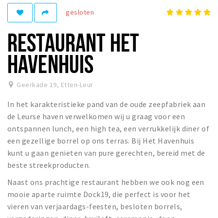
gesloten
Winkelgebieden
Parkeren
RESTAURANT HET
Bezienswaardigheden
HAVENHUIS
Musea, theaters & podia
Uitjes & activiteiten
Geerkade 19
,
Etten-Leur
Toeristische routes
In het karakteristieke pand van de oude zeepfabriek aan
Natuurgebieden
de Leurse haven verwelkomen wij u graag voor een
ontspannen lunch, een high tea, een verrukkelijk diner of
Baroniepoorten
een gezellige borrel op ons terras. Bij Het Havenhuis
Sport
kunt u gaan genieten van pure gerechten, bereid met de
beste streekproducten.
Andere City Apps
Naast ons prachtige restaurant hebben we ook nog een
mooie aparte ruimte Dock19, die perfect is voor het
vieren van verjaardags-feesten, besloten borrels,
Inloggen