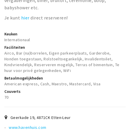
vergaderingen, diner, bruiloft, ceremonie, doop,
babyshower etc.
Je kunt
hier
direct reserveren!
Keuken
Internationaal
Faciliteiten
Airco, Bar (na)borrelen, Eigen parkeerplaats, Garderobe,
Honden toegestaan, Rolstoeltoegankelijk, Invalidentoilet,
Kindvriendelijk, Reserveren mogelijk, Terras of binnentuin, Te
huur voor privé gelegenheden, WiFi
Betaalmogelijkheden
American express, Cash, Maestro, Mastercard, Visa
Couverts
70
Geerkade 19
,
4871CK
Etten-Leur
www.havenhuis.com