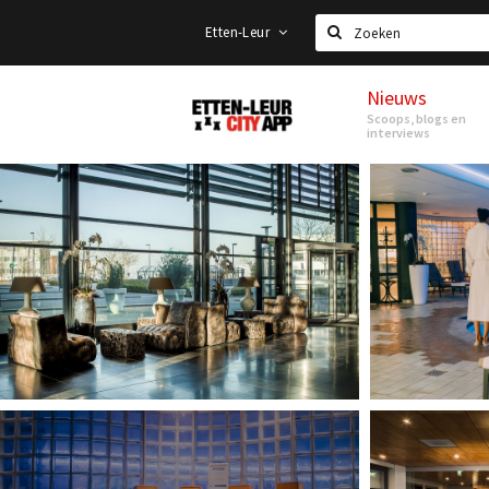
Etten-Leur
Zoeken
Nieuws
Etten-
Scoops, blogs en
Leur
interviews