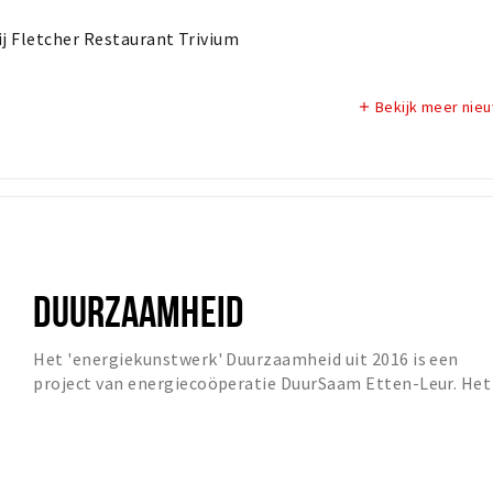
ij Fletcher Restaurant Trivium
Bekijk meer nie
add
DUURZAAMHEID
Het 'energiekunstwerk' Duurzaamheid uit 2016 is een
project van energiecoöperatie DuurSaam Etten-Leur. Het
basisontwerp is van de hand van Martijn Kip...