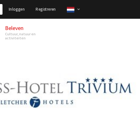
Inloggen
Registreren
Beleven
Cultuur, natuur en
activiteiten