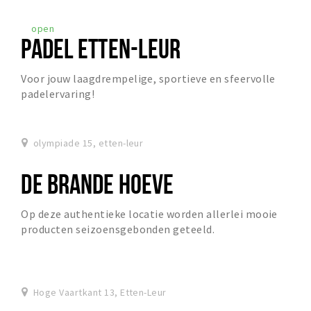
open
PADEL ETTEN-LEUR
Voor jouw laagdrempelige, sportieve en sfeervolle
padelervaring!
olympiade 15, etten-leur
DE BRANDE HOEVE
Op deze authentieke locatie worden allerlei mooie
producten seizoensgebonden geteeld.
Hoge Vaartkant 13, Etten-Leur