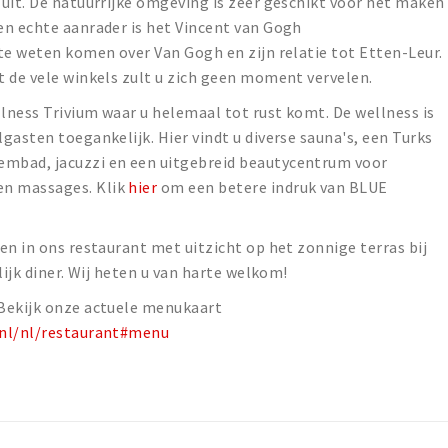
uit. De natuurrijke omgeving is zeer geschikt voor het maken
en echte aanrader is het Vincent van Gogh
te weten komen over Van Gogh en zijn relatie tot Etten-Leur.
t de vele winkels zult u zich geen moment vervelen.
lness Trivium waar u helemaal tot rust komt. De wellness is
gasten toegankelijk. Hier vindt u diverse sauna's, een Turks
mbad, jacuzzi en een uitgebreid beautycentrum voor
n massages. Klik
hier
om een betere indruk van BLUE
en in ons restaurant met uitzicht op het zonnige terras bij
lijk diner. Wij heten u van harte welkom!
Bekijk onze actuele menukaart
.nl/nl/restaurant#menu