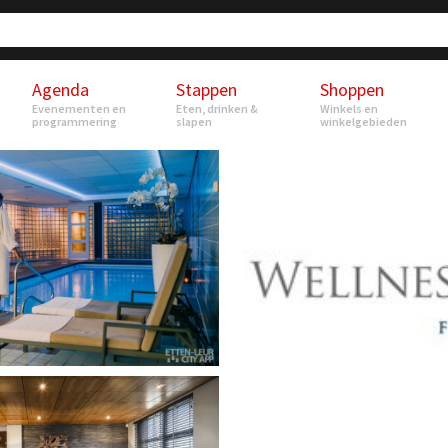
Agenda
Stappen
Shoppen
Evenementen en
Eten, drinken &
Winkels en
programmering
slapen
winkelgebieden