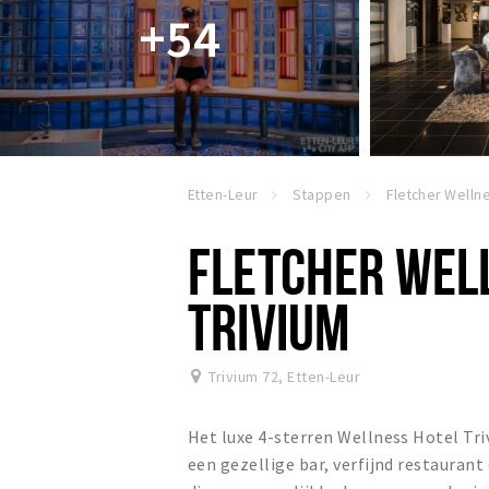
+54
Etten-Leur
Stappen
FLETCHER WEL
TRIVIUM
Trivium 72
,
Etten-Leur
Het luxe 4-sterren Wellness Hotel Tri
een gezellige bar, verfijnd restaurant