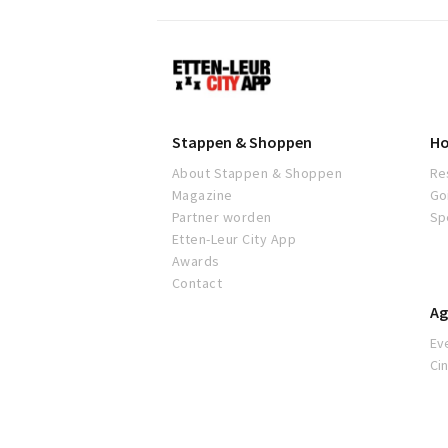
Etten-
Leur
Stappen & Shoppen
Ho
About Stappen & Shoppen
Re
Magazine
Go
Partner worden
Sp
Etten-Leur City App
Awards
Contact
Ag
Ev
Ci