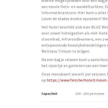
diverse mogelijkheden voor een dagje 
van mooie fiets- en wandeltochten. E
Informatiecentrum. Hier kunt u alles 
Liever de stadse drukte opzoeken? Me
Het hotel beschikt ook over BLUE Wel
voor zowel hotelgasten als niet-hotel
stoombad, infraroodbeamers, een zwe
ontspannende beautybehandelingen e
Wellness Trivium te krijgen.
Na een dagje relaxen kunt u aanschuiv
het vijvertje en genieten van een heer
Onze menukaart wisselt per seizoen. 
op
https://www.fletcherhoteltrivium
Capaciteit
100 - 250 personen