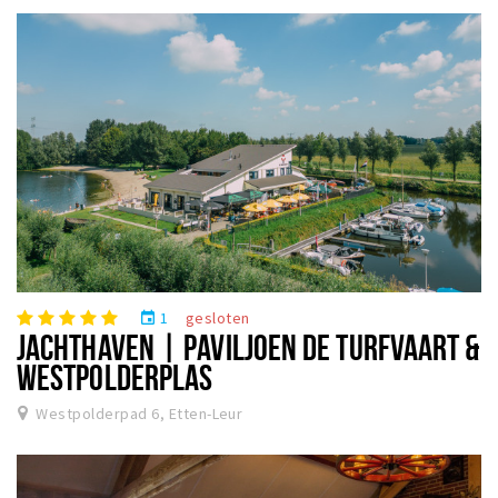
1
gesloten
event
JACHTHAVEN | PAVILJOEN DE TURFVAART &
WESTPOLDERPLAS
Westpolderpad 6, Etten-Leur