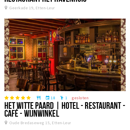
Geerkade 19, Etten-Leur
18
1
gesloten
restaurant
event
emoji_people
HET WITTE PAARD | HOTEL - RESTAURANT -
CAFÉ - WIJNWINKEL
Oude Bredaseweg 15, Etten-Leur