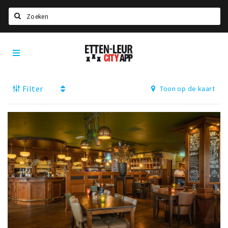
Zoeken
Etten-
Home
Leur
City
Agenda
App
Filter
Toon op de kaart
Deals
Party pics
Nieuws, interviews & blogs
Eten
Drinken
Slapen
Recreatief
Winkels