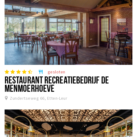
gesloten
restaurant
RESTAURANT RECREATIEBEDRIJF DE
MENMOERHOEVE
Zundertseweg 66, Etten-Leur