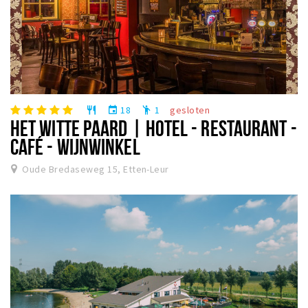
18
1
gesloten
restaurant
event
emoji_people
HET WITTE PAARD | HOTEL - RESTAURANT -
CAFÉ - WIJNWINKEL
Oude Bredaseweg 15, Etten-Leur