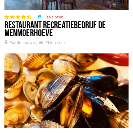
gesloten
restaurant
RESTAURANT RECREATIEBEDRIJF DE
MENMOERHOEVE
Zundertseweg 66, Etten-Leur