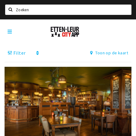
Zoeken
Etten-
Home
Leur
City
Agenda
App
Filter
Toon op de kaart
Deals
Party pics
Nieuws, interviews & blogs
Eten
Drinken
Slapen
Recreatief
Winkels