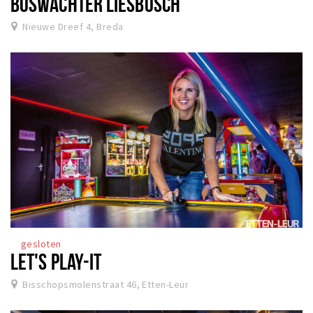
BOSWACHTER LIESBOSCH
Nieuwe Dreef 4, Breda
gesloten
LET'S PLAY-IT
Bisschopsmolenstraat 46, Etten-Leur