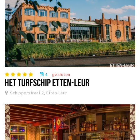
4
gesloten
event
HET TURFSCHIP ETTEN-LEUR
Schipperstraat 2, Etten-Leur