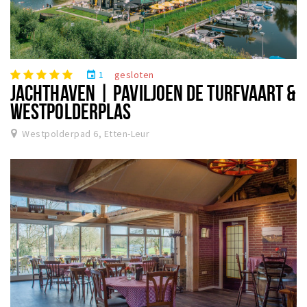
1
gesloten
event
JACHTHAVEN | PAVILJOEN DE TURFVAART &
WESTPOLDERPLAS
Westpolderpad 6, Etten-Leur