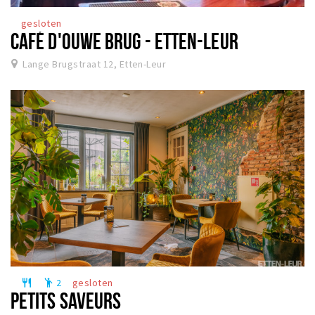
gesloten
CAFÉ D'OUWE BRUG - ETTEN-LEUR
Lange Brugstraat 12, Etten-Leur
2
gesloten
restaurant
emoji_people
PETITS SAVEURS