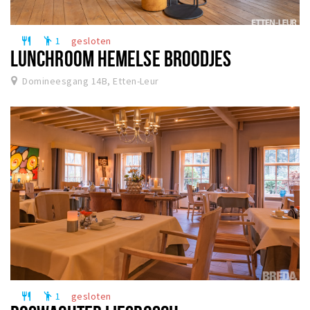
1
gesloten
restaurant
emoji_people
LUNCHROOM HEMELSE BROODJES
Domineesgang 14B, Etten-Leur
1
gesloten
restaurant
emoji_people