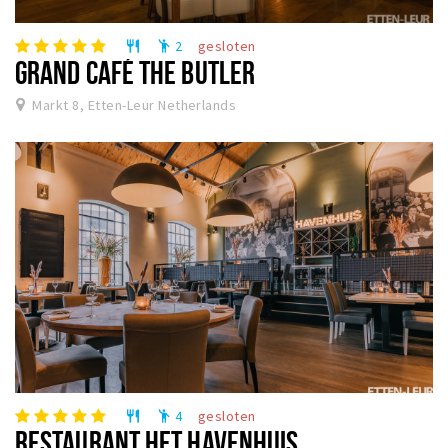
Winkelgebieden
2
gesloten
restaurant
emoji_people
Parkeren
GRAND CAFÉ THE BUTLER
Markt 8, Etten-Leur Netherlands
Bezienswaardigheden
Musea, theaters & podia
Uitjes & activiteiten
Toeristische routes
Natuurgebieden
Baroniepoorten
Sport
Andere City Apps
4
gesloten
restaurant
emoji_people
Inloggen
RESTAURANT HET HAVENHUIS