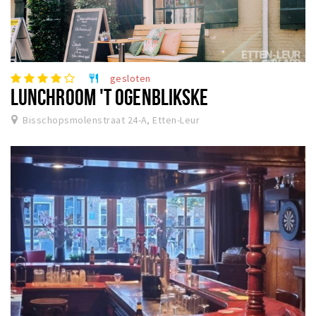
gesloten
restaurant
LUNCHROOM 'T OGENBLIKSKE
Bisschopsmolenstraat 24-A, Etten-Leur