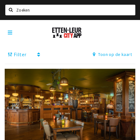
Zoeken
Etten-
Home
Leur
City
Agenda
App
Filter
Toon op de kaart
Deals
Party pics
Nieuws, interviews & blogs
Eten
Drinken
Slapen
Recreatief
Winkels