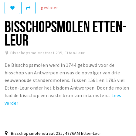
gesloten
Winkelgebieden
Parkeren
BISSCHOPSMOLEN ETTEN-
Bezienswaardigheden
LEUR
Musea, theaters & podia
Uitjes & activiteiten
Bisschopsmolenstraat 235
,
Etten-Leur
Toeristische routes
De Bisschopsmolen werd in 1744 gebouwd voor de
Natuurgebieden
bisschop van Antwerpen en was de opvolger van drie
eeuwenoude standerdmolens. Tussen 1561 en 1795 viel
Baroniepoorten
Etten-Leur onder het bisdom Antwerpen. Door de molen
Sport
had de bisschop een vaste bron van inkomsten...
Lees
verder
Andere City Apps
Inloggen
Bisschopsmolenstraat 235
,
4876AM
Etten-Leur