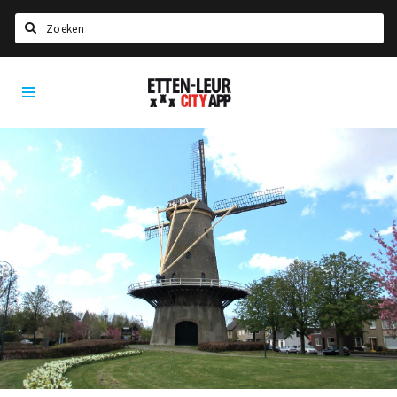
Zoeken
Etten-
Home
Leur
City
Agenda
App
Deals
Party pics
Nieuws, interviews & blogs
Eten
Drinken
Slapen
Recreatief
Winkels