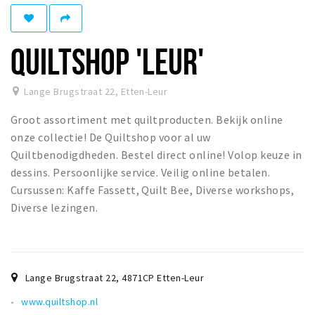
Winkelgebieden
Parkeren
QUILTSHOP 'LEUR'
Bezienswaardigheden
Lange Brugstraat 22
,
Etten-Leur
Musea, theaters & podia
Groot assortiment met quiltproducten. Bekijk online
Uitjes & activiteiten
onze collectie! De Quiltshop voor al uw
Toeristische routes
Quiltbenodigdheden. Bestel direct online! Volop keuze in
Natuurgebieden
dessins. Persoonlijke service. Veilig online betalen.
Cursussen: Kaffe Fassett, Quilt Bee, Diverse workshops,
Baroniepoorten
Diverse lezingen.
Sport
Andere City Apps
Lange Brugstraat 22
,
4871CP
Etten-Leur
Inloggen
www.quiltshop.nl