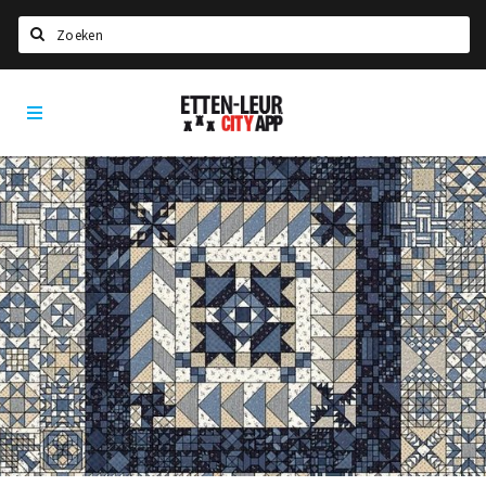
Zoeken
Etten-
Home
Leur
City
Agenda
App
Deals
Party pics
Nieuws, interviews & blogs
Eten
Drinken
Slapen
Recreatief
Winkels