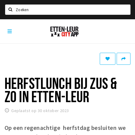
Zoeken
Etten-
Home
Leur
City
Agenda
App
Deals
Party pics
Nieuws, interviews & blogs
HERFSTLUNCH BIJ ZUS &
Eten
ZO IN ETTEN-LEUR
Drinken
Slapen
Geplaatst op 30 oktober 2023
Recreatief
Op een regenachtige herfstdag besluiten we
Winkels