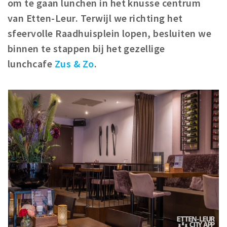
om te gaan lunchen in het knusse centrum
Winkelgebieden
van Etten-Leur. Terwijl we richting het
Parkeren
sfeervolle Raadhuisplein lopen, besluiten we
binnen te stappen bij het gezellige
Bezienswaardigheden
lunchcafe
Zus & Zo
.
Musea, theaters & podia
Uitjes & activiteiten
Toeristische routes
Natuurgebieden
Baroniepoorten
Sport
Andere City Apps
Inloggen