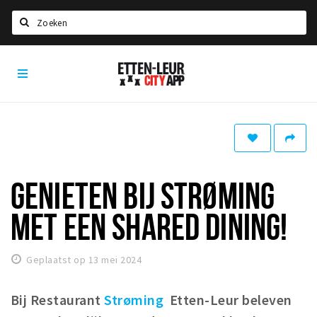
Zoeken
Etten-
Home
Leur
City
Agenda
App
Deals
Party pics
Nieuws, interviews & blogs
GENIETEN BIJ STRØMING
Eten
MET EEN SHARED DINING!
Drinken
Slapen
Geplaatst op 13 mei 2024
Recreatief
Bij Restaurant
Strøming
Etten-Leur beleven
Winkels