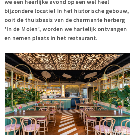
we een heerlijke avond op een wel heel
Winkelgebieden
bijzondere locatie! In het historische gebouw,
Parkeren
ooit de thuisbasis van de charmante herberg
'In de Molen', worden we hartelijk ontvangen
Bezienswaardigheden
en nemen plaats in het restaurant.
Musea, theaters & podia
Uitjes & activiteiten
Toeristische routes
Natuurgebieden
Baroniepoorten
Sport
Andere City Apps
Inloggen