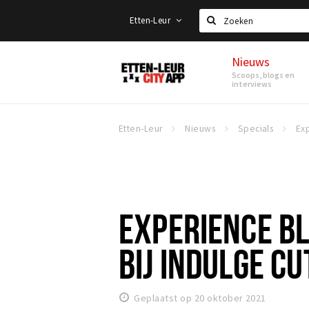
Etten-Leur
Zoeken
Nieuws
Etten-
Scoops, blogs en
Leur
interviews
Etten-Leur
Nieuws
Specials
EXPERIENCE BL
BIJ INDULGE C
Geplaatst op 20 oktober 2021