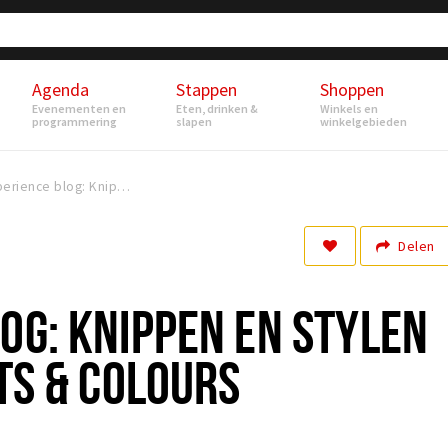
Agenda
Stappen
Shoppen
Evenementen en
Eten, drinken &
Winkels en
programmering
slapen
winkelgebieden
Experience blog: Knippen en Stylen bij Indulge Cuts & Colours
Delen
OG: KNIPPEN EN STYLEN
UTS & COLOURS