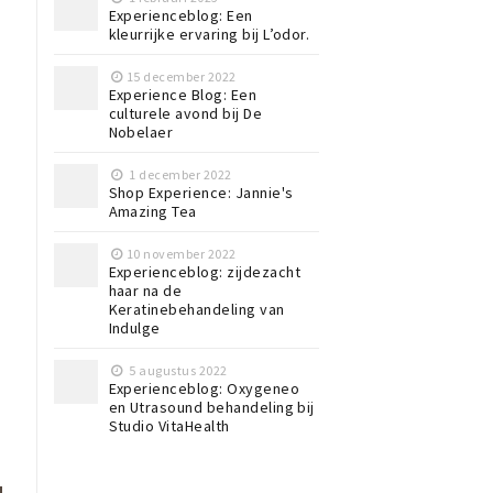
Experienceblog: Een
kleurrijke ervaring bij L’odor.
15 december 2022
Experience Blog: Een
culturele avond bij De
Nobelaer
1 december 2022
Shop Experience: Jannie's
Amazing Tea
10 november 2022
Experienceblog: zijdezacht
haar na de
Keratinebehandeling van
Indulge
5 augustus 2022
Experienceblog: Oxygeneo
en Utrasound behandeling bij
Studio VitaHealth