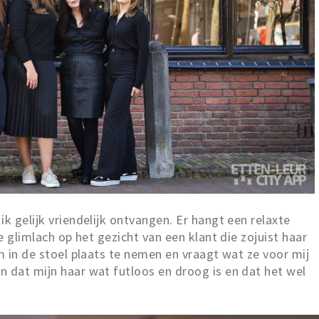
k gelijk vriendelijk ontvangen. Er hangt een relaxte
te glimlach op het gezicht van een klant die zojuist haar
om in de stoel plaats te nemen en vraagt wat ze voor mij
 dat mijn haar wat futloos en droog is en dat het wel