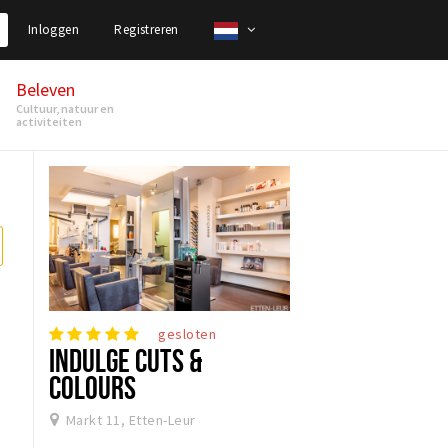
Inloggen
Registreren
Beleven
Cultuur, natuur en
activiteiten
gesloten
INDULGE CUTS &
COLOURS
Markt 11, Etten-Leur