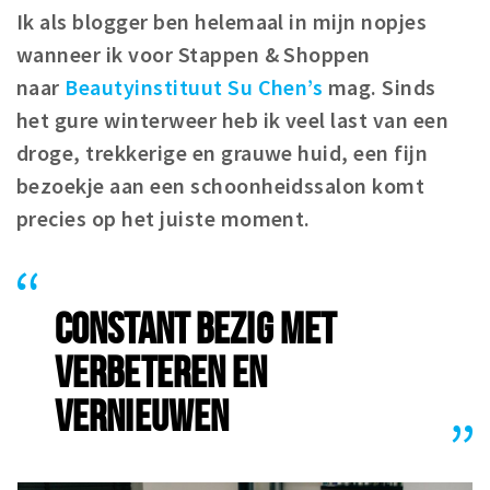
Ik als blogger ben helemaal in mijn nopjes
Winkelgebieden
wanneer ik voor Stappen & Shoppen
Parkeren
naar
Beautyinstituut Su Chen’s
mag. Sinds
het gure winterweer heb ik veel last van een
Bezienswaardigheden
droge, trekkerige en grauwe huid, een fijn
Musea, theaters & podia
bezoekje aan een schoonheidssalon komt
Uitjes & activiteiten
precies op het juiste moment.
Toeristische routes
Natuurgebieden
Baroniepoorten
CONSTANT BEZIG MET
Sport
VERBETEREN EN
Andere City Apps
VERNIEUWEN
Inloggen