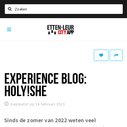
Zoeken
Etten-
Home
Leur
City
Agenda
App
Deals
Party pics
Nieuws, interviews & blogs
EXPERIENCE BLOG:
Eten
HOLY!SHE
Drinken
Slapen
Geplaatst op 14 februari 2023
Recreatief
Sinds de zomer van 2022 weten veel
Winkels