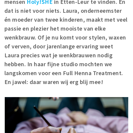
mensen
Holy!SHE
in Etten-Leur te vinden. En
Winkelgebieden
dat is niet voor niets. Laura, onderneemster
Parkeren
én moeder van twee kinderen, maakt met veel
passie en plezier het mooiste van elke
Bezienswaardigheden
wenkbrauw. Of je nu komt voor stylen, waxen
Musea, theaters & podia
of verven, door jarenlange ervaring weet
Uitjes & activiteiten
Laura precies wat je wenkbrauwen nodig
Toeristische routes
hebben. In haar fijne studio mochten we
Natuurgebieden
langskomen voor een Full Henna Treatment.
Baroniepoorten
En jawel: daar waren wij erg blij mee!
Sport
Andere City Apps
Inloggen