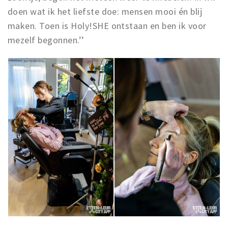
doen wat ik het liefste doe: mensen mooi én blij
maken. Toen is Holy!SHE ontstaan en ben ik voor
mezelf begonnen.’’