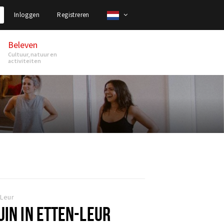
Inloggen
Registreren
Beleven
Cultuur, natuur en
activiteiten
-Leur
UIN IN ETTEN-LEUR