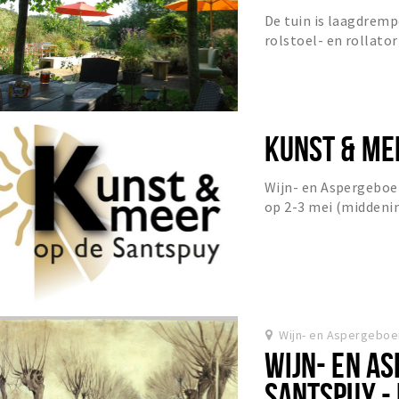
De tuin is laagdremp
rolstoel- en rollator
slechtzienden is de t
KUNST & ME
Wijn- en Aspergeboer
op 2-3 mei (middeni
voor een nieuw evene
Wijn- en Aspergeboe
WIJN- EN A
SANTSPUY -