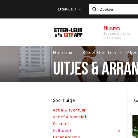
Etten-Leur
Zoeken
Nieuws
Etten-
Scoops, blogs en
Leur
interviews
Etten-Leur
Beleef Etten-Leur
UITJES & ARR
Soort uitje
So
Actie & avontuur
Actief & sportief
Creatief
Cultureel
Escaperooms