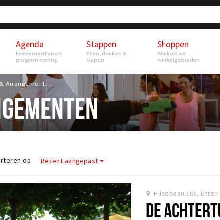
Agenda
Stappen
Shoppen
Evenementen en
Eten, drinken &
Winkels en
programmering
slapen
winkelgebieden
Uitjes & Arrangementen
ANGEMENTEN
rteren op
Recent aangepast
Hilsebaan 108, Etten
DE ACHTERT