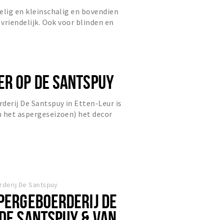
elig en kleinschalig en bovendien
 vriendelijk. Ook voor blinden en
uin toegankelijk.
ER OP DE SANTSPUY
derij De Santspuy in Etten-Leur is
n het aspergeseizoen) het decor
ment: Kunst & Meer op D...
rderij De Santspuy
SPERGEBOERDERIJ DE
 DE SANTSPUY & VAN