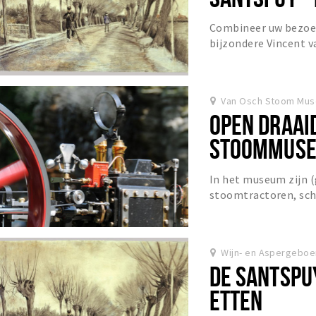
GOGH IN ETT
Combineer uw bezoe
bijzondere Vincent 
Gogh voelde zich op z
Van Osch Stoom Mus
OPEN DRAAID
STOOMMUS
In het museum zijn 
stoomtractoren, sc
tot 1960 die op de op
Wijn- en Aspergeboe
DE SANTSPUY
ETTEN