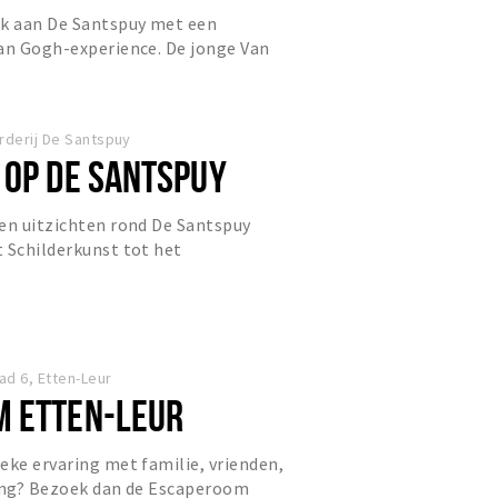
k aan De Santspuy met een
van Gogh-experience. De jonge Van
ijn gemak in de natuur en zwierf...
rderij De Santspuy
 OP DE SANTSPUY
en uitzichten rond De Santspuy
 Schilderkunst tot het
n artistiek arrangement. U gaat
d 6, Etten-Leur
 ETTEN-LEUR
eke ervaring met familie, vrienden,
ging? Bezoek dan de Escaperoom