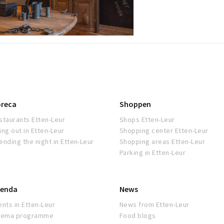
Etten-Leur 'Het Reg
reca
Shoppen
staurants Etten-Leur
Shops Etten-Leur
ing out in Etten-Leur
Shopping center Etten-Leur
ending the night in Etten-Leur
Shopping areas Etten-Leur
Parking in Etten-Leur
enda
News
ents in Etten-Leur
News from Etten-Leur
nema programme
Food blogs