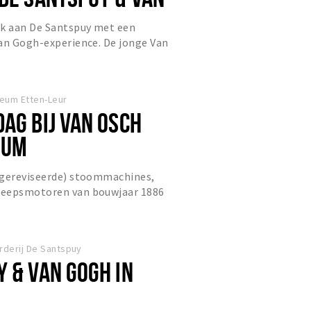
EN
k aan De Santspuy met een
van Gogh-experience. De jonge Van
ijn gemak in de natuur en zwierf...
eum Etten-Leur
AG BIJ VAN OSCH
EUM
(gereviseerde) stoommachines,
heepsmotoren van bouwjaar 1886
en dagen in werking zijn, te zi...
rderij De Santspuy
 & VAN GOGH IN