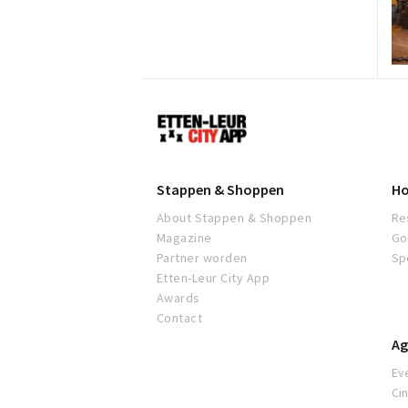
Etten-
Leur
Stappen & Shoppen
Ho
About Stappen & Shoppen
Re
Magazine
Go
Partner worden
Sp
Etten-Leur City App
Awards
Contact
Ag
Ev
Ci