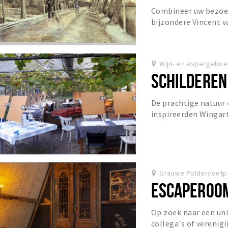
Combineer uw bezoe
bijzondere Vincent 
Gogh voelde zich op z
Wijn- en Aspergeboe
SCHILDEREN
De prachtige natuur 
inspireerden Wingart
samenstellen van ee
zelf...
Grauwe Poldervoetpa
ESCAPEROOM
Op zoek naar een uni
collega's of vereni