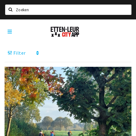
Zoeken
Etten-
Home
Leur
City
Agenda
App
Filter
Deals
Party pics
Nieuws, interviews & blogs
Eten
Drinken
Slapen
Recreatief
Winkels