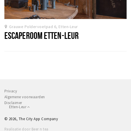
Grauwe Poldervoetpad 6, Etten-Leur
ESCAPEROOM ETTEN-LEUR
Privacy
Algemene voorwaarden
Disclaimer
Etten-Leur
© 2026, The City App Company
Realisatie door Beer n tea