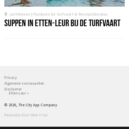
Winkelgebieden
Jachthaven | Paviljoen De Turfvaart & Westpolderplas
Parkeren
SUPPEN IN ETTEN-LEUR BIJ DE TURFVAART
Bezienswaardigheden
Musea, theaters & podia
Uitjes & activiteiten
Toeristische routes
Natuurgebieden
Privacy
Baroniepoorten
Algemene voorwaarden
Sport
Disclaimer
Etten-Leur
Andere City Apps
© 2026, The City App Company
Realisatie door Beer n tea
Inloggen