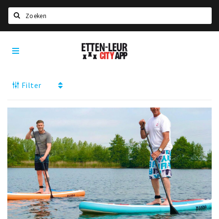
Zoeken
Etten-
Home
Leur
City
Agenda
App
Filter
Deals
Party pics
Nieuws, interviews & blogs
Eten
Drinken
Slapen
Recreatief
Winkels