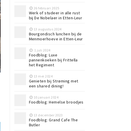
26 februari 2025
Werk of studeer in alle rust
bij De Nobelaer in Etten-Leur
13 augustus 2024
Bourgondisch lunchen bij de
Menmoerhoeve in Etten-Leur
1 juli 2024
Foodblog: Luxe
pannenkoeken bij Frittella
het Regiment
13 mei 2024
Genieten bij Strøming met
een shared dining!
10 januari 2024
Foodblog: Hemelse broodjes
13 december 2023
Foodblog: Grand Cafe The
Butler