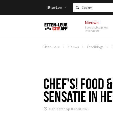
Etten-Leur
Zoeken
Nieuws
Etten-
Scoops, blogs en
Leur
interviews
Etten-Leur
Nieuws
Foodblogs
CHEF'S! FOOD &
SENSATIE IN H
Geplaatst op 8 april 2025