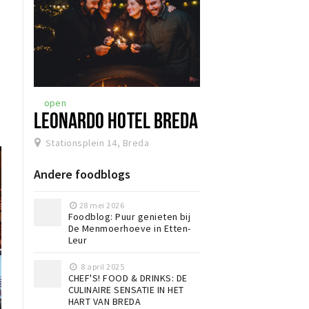
l
open
LEONARDO HOTEL BREDA
Stationsplein 14, Breda
Andere foodblogs
28 mei 2026
Foodblog: Puur genieten bij
De Menmoerhoeve in Etten-
Leur
8 april 2025
CHEF'S! FOOD & DRINKS: DE
CULINAIRE SENSATIE IN HET
HART VAN BREDA