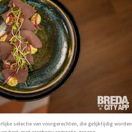
lijke selectie van voorgerechten, die gelijktijdig worden
van hert, met cranberry compote, groene