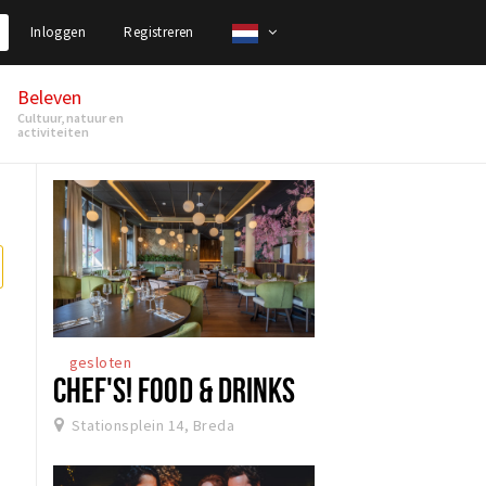
Inloggen
Registreren
Beleven
Cultuur, natuur en
activiteiten
gesloten
CHEF'S! FOOD & DRINKS
Stationsplein 14, Breda