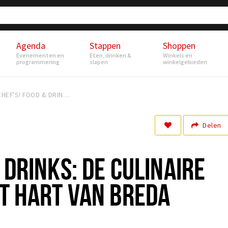
Agenda
Stappen
Shoppen
Evenementen en
Eten, drinken &
Winkels en
programmering
slapen
winkelgebieden
CHEF'S! FOOD & DRINKS: DE CULINAIRE SENSATIE IN HET HART VAN BREDA
Delen
 DRINKS: DE CULINAIRE
ET HART VAN BREDA