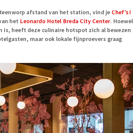
steenworp afstand van het station, vind je
Chef’s!
 van het
Leonardo Hotel Breda City Center
. Hoewe
n is, heeft deze culinaire hotspot zich al bewezen
hotelgasten, maar ook lokale fijnproevers graag