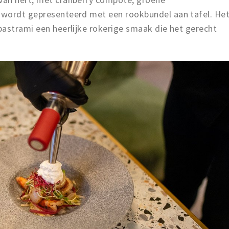
 wordt gepresenteerd met een rookbundel aan tafel. He
pastrami een heerlijke rokerige smaak die het gerecht