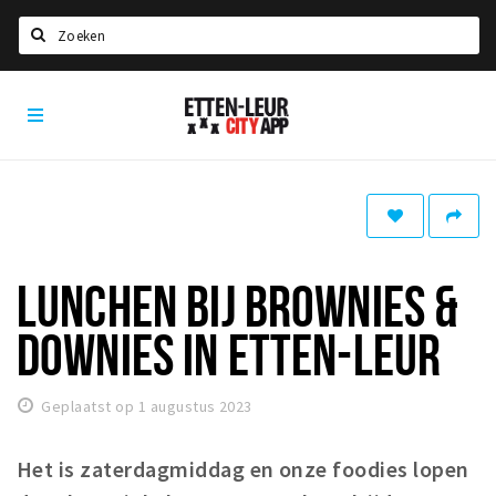
Zoeken
Etten-
Home
Leur
City
Agenda
App
Deals
Party pics
Nieuws, interviews & blogs
LUNCHEN BIJ BROWNIES &
Eten
DOWNIES IN ETTEN-LEUR
Drinken
Slapen
Geplaatst op 1 augustus 2023
Recreatief
Het is zaterdagmiddag en onze foodies lopen
Winkels