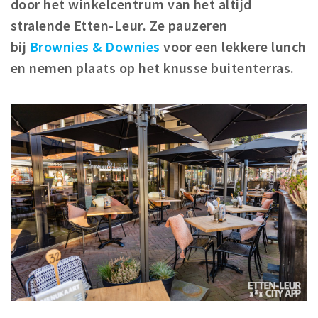
door het winkelcentrum van het altijd
Winkelgebieden
stralende Etten-Leur. Ze pauzeren
Parkeren
bij
Brownies & Downies
voor een lekkere lunch
en nemen plaats op het knusse buitenterras.
Bezienswaardigheden
Musea, theaters & podia
Uitjes & activiteiten
Toeristische routes
Natuurgebieden
Baroniepoorten
Sport
Andere City Apps
Inloggen