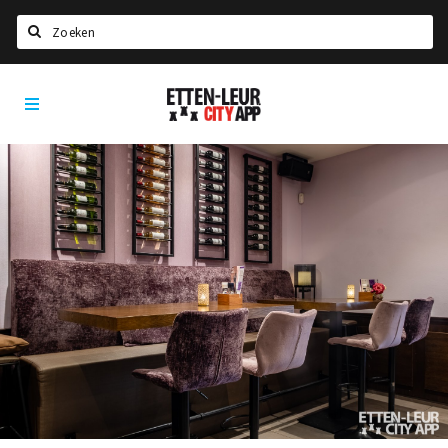
Zoeken
Etten-
Home
Leur
City
Agenda
App
Deals
Party pics
Nieuws, interviews & blogs
Eten
Drinken
Slapen
Recreatief
Winkels