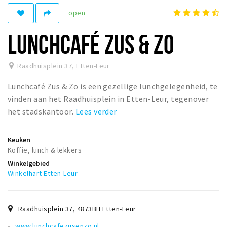
open
Winkelgebieden
Parkeren
LUNCHCAFÉ ZUS & ZO
Bezienswaardigheden
Raadhuisplein 37
,
Etten-Leur
Musea, theaters & podia
Lunchcafé Zus & Zo is een gezellige lunchgelegenheid, te
Uitjes & activiteiten
vinden aan het Raadhuisplein in Etten-Leur, tegenover
Toeristische routes
het stadskantoor.
Lees verder
Natuurgebieden
Baroniepoorten
Keuken
Koffie, lunch & lekkers
Sport
Winkelgebied
Winkelhart Etten-Leur
Andere City Apps
Raadhuisplein 37
,
4873BH
Etten-Leur
Inloggen
www.lunchcafezusenzo.nl