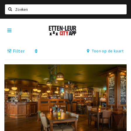
Zoeken
Etten-
Home
Leur
City
Agenda
App
Filter
Toon op de kaart
Deals
Party pics
Nieuws, interviews & blogs
Eten
Drinken
Slapen
Recreatief
Winkels