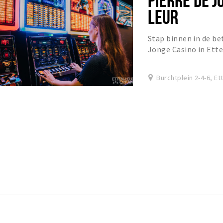
LEUR
Stap binnen in de be
Jonge Casino in Ett
casino voor zowel on
Burchtplein 2-4-6, Et