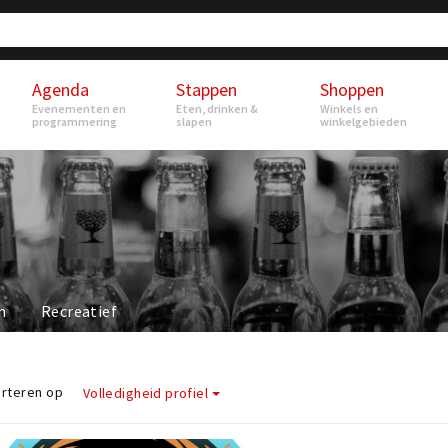
Agenda
Stappen
Shoppen
Evenementen en
Eten, drinken &
Winkels en
programmering
slapen
winkelgebieden
n
Recreatief
rteren op
Volledigheid profiel