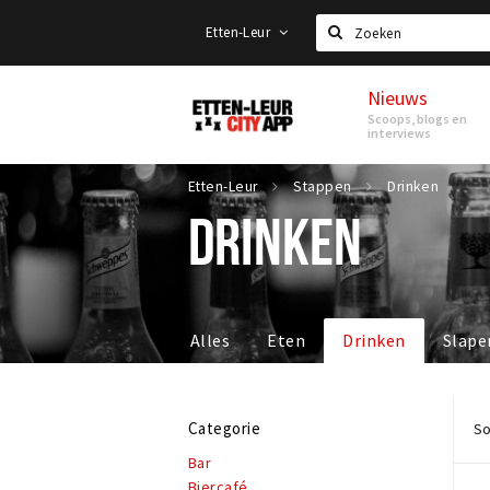
Etten-Leur
Zoeken
Nieuws
Etten-
Scoops, blogs en
Leur
interviews
Etten-Leur
Stappen
Drinken
DRINKEN
Alles
Eten
Drinken
Slape
Categorie
So
Bar
Biercafé