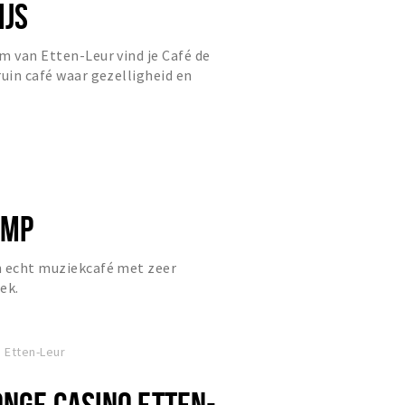
IJS
m van Etten-Leur vind je Café de
ruin café waar gezelligheid en
staan. Zodra je binnenstap...
OMP
n echt muziekcafé met zeer
ek.
 Etten-Leur
ONGE CASINO ETTEN-