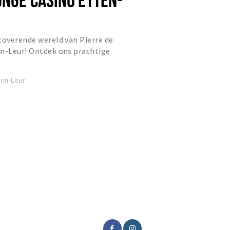
toverende wereld van Pierre de
en-Leur! Ontdek ons prachtige
tspanning als plezier, gelege...
ten-Leur