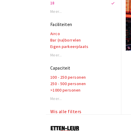
18
Soul
Folk
Meer...
Irish
Faciliteiten
Airco
Bar (na)borrelen
Eigen parkeerplaats
Garderobe
Meer...
Honden toegestaan
Rolstoeltoegankelijk
Capaciteit
Invalidentoilet
100 - 250 personen
Kindvriendelijk
250 - 500 personen
Private dining
>1000 personen
Rookruimte
Reserveren mogelijk
Meer...
Terras of binnentuin
Te huur voor privé gelegenheden
Wis alle filters
WiFi
Etten-