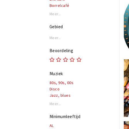
Borrelcafé
Bruincafé
Meer...
Eetcafé
Evenementenlocatie
Gebied
Feestcafé
Podium
Meer...
Beoordeling
Muziek
80s, 90s, 00s
Disco
Jazz, blues
Live muziek
Meer...
Lounge
Pop & top 40
Minimumleeftijd
Rock, alternatief
AL
Nederlandstalig