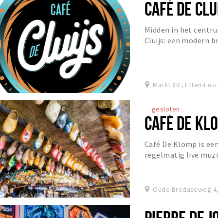
CAFÉ DE CLU
Midden in het centru
Cluijs: een modern b
ontmoeting centraal 
Markt 80 , Etten-Leur
gesloten
CAFÉ DE KL
Café De Klomp is ee
regelmatig live muzi
Oude Bredaseweg 4,
PIERRE DE J