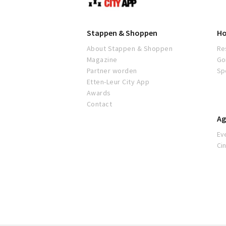
Leur
Stappen & Shoppen
Ho
About Stappen & Shoppen
Re
Magazine
Go
Partner worden
Sp
Etten-Leur City App
Awards
Contact
Ag
Ev
Ci