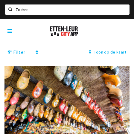
Zoeken
Etten-
Home
Leur
City
Agenda
App
Filter
Toon op de kaart
Deals
Party pics
Nieuws, interviews & blogs
Eten
Drinken
Slapen
Recreatief
Winkels