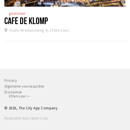
Winkelgebieden
gesloten
Parkeren
CAFÉ DE KLOMP
Oude Bredaseweg 4, Etten-Leur
Bezienswaardigheden
Musea, theaters & podia
Uitjes & activiteiten
Toeristische routes
Natuurgebieden
Baroniepoorten
Privacy
Algemene voorwaarden
Sport
Disclaimer
Etten-Leur
Andere City Apps
© 2026, The City App Company
Realisatie door Beer n tea
Inloggen