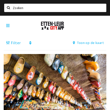
Zoeken
Etten-
Home
Leur
City
Agenda
App
Filter
Toon op de kaart
Deals
Party pics
Nieuws, interviews & blogs
Eten
Drinken
Slapen
Recreatief
Winkels