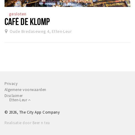
Winkelgebieden
gesloten
Parkeren
CAFÉ DE KLOMP
Oude Bredaseweg 4, Etten-Leur
Bezienswaardigheden
Musea, theaters & podia
Uitjes & activiteiten
Toeristische routes
Natuurgebieden
Baroniepoorten
Privacy
Algemene voorwaarden
Sport
Disclaimer
Etten-Leur
Andere City Apps
© 2026, The City App Company
Realisatie door Beer n tea
Inloggen