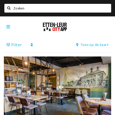
Zoeken
Etten-
Home
Leur
City
Agenda
App
Filter
Toon op de kaart
Deals
Party pics
Nieuws, interviews & blogs
Eten
Drinken
Slapen
Recreatief
Winkels