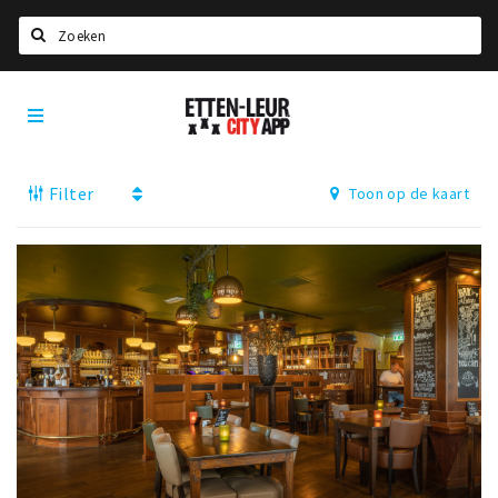
Zoeken
Etten-
Home
Leur
City
Agenda
App
Filter
Toon op de kaart
Deals
Party pics
Nieuws, interviews & blogs
Eten
Drinken
Slapen
Recreatief
Winkels