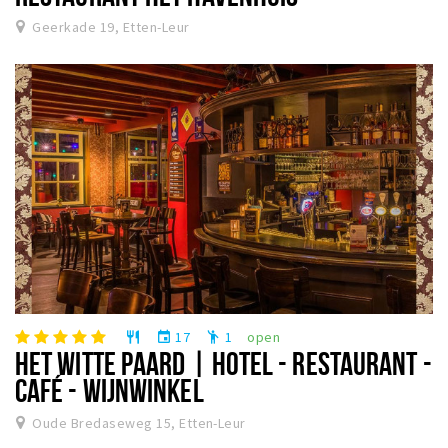
Geerkade 19, Etten-Leur
17
1
open
restaurant
event
emoji_people
HET WITTE PAARD | HOTEL - RESTAURANT -
CAFÉ - WIJNWINKEL
Oude Bredaseweg 15, Etten-Leur