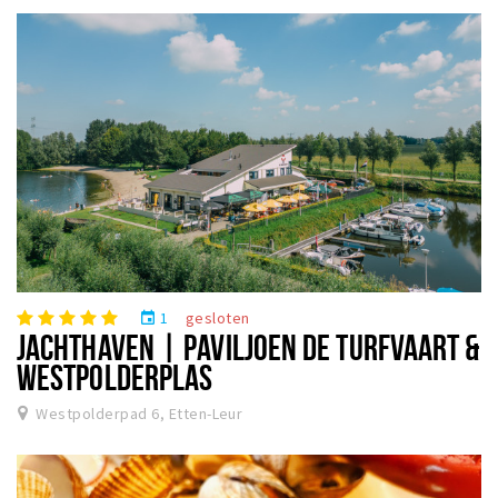
1
gesloten
event
JACHTHAVEN | PAVILJOEN DE TURFVAART &
WESTPOLDERPLAS
Westpolderpad 6, Etten-Leur