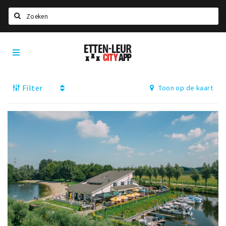
Zoeken
Etten-
Home
Leur
City
Agenda
App
Filter
Toon op de kaart
Deals
Party pics
Nieuws, interviews & blogs
Eten
Drinken
Slapen
Recreatief
Winkels