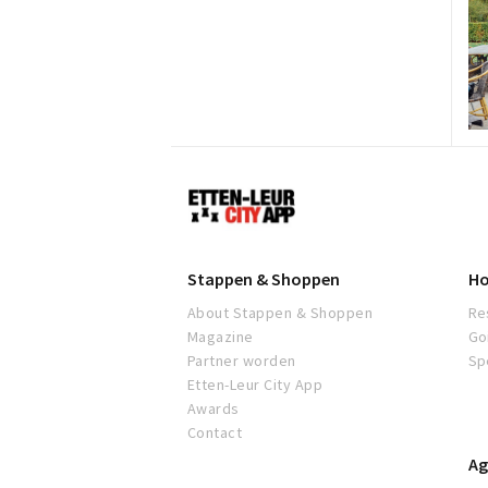
Etten-
Leur
Stappen & Shoppen
Ho
About Stappen & Shoppen
Re
Magazine
Go
Partner worden
Sp
Etten-Leur City App
Awards
Contact
Ag