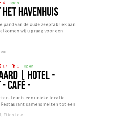
4
open
eople
 HET HAVENHUIS
ke pand van de oude zeepfabriek aan
welkomen wij u graag voor een
n high tea, een verrukkel...
Leur
17
1
open
nt
emoji_people
AARD | HOTEL -
- CAFÉ -
L
tten-Leur is een unieke locatie
& Restaurant samensmelten tot een
, Etten-Leur