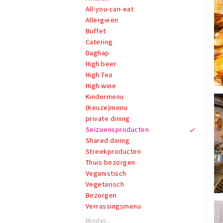
All-you-can-eat
Allergieën
Buffet
Catering
Daghap
High beer
High Tea
High wine
Kindermenu
(Keuze)menu
private dining
Seizoensproducten
Shared dining
Streekproducten
Thuis bezorgen
Veganistisch
Vegetarisch
Bezorgen
Verrassingsmenu
Minder...