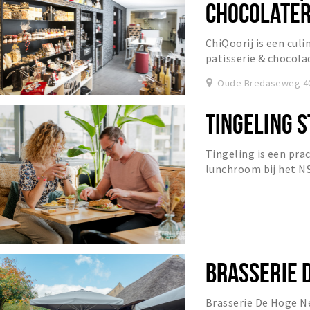
CHOCOLATER
ChiQoorij is een culi
patisserie & chocol
actuele assortiment.
Oude Bredaseweg 40
TINGELING S
Tingeling is een pra
lunchroom bij het NS
BRASSERIE 
Brasserie De Hoge Ne