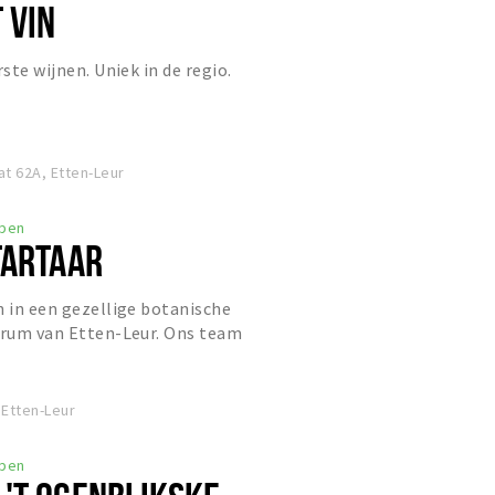
 VIN
rste wijnen. Uniek in de regio.
t 62A, Etten-Leur
pen
TARTAAR
n in een gezellige botanische
trum van Etten-Leur. Ons team
op koffie met gebak, een smaak...
 Etten-Leur
pen