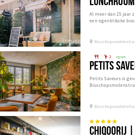
LUNCHROOM 
Al meer dan 25 jaar z
een ogenblikske bou
Bisschopsmolenstraa
2
open
restaurant
emoji_people
PETITS SAV
Petits Saveurs is ge
Bisschopsmolenstraa
Regiment“.
Bisschopsmolenstraa
CHIQOORIJ |