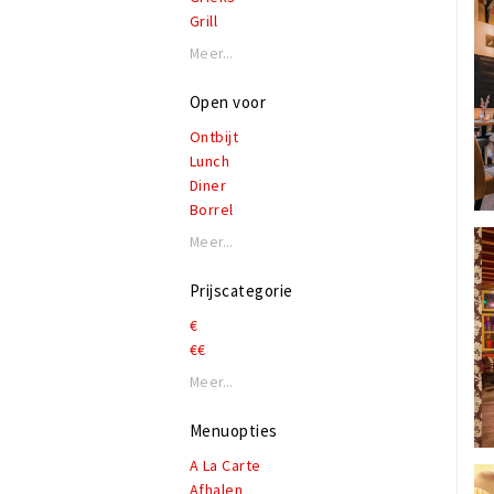
Grill
Indonesisch
Meer...
Internationaal
Italiaans
Open voor
Japans
Ontbijt
Koffie, lunch & lekkers
Lunch
Mediterraan
Diner
Nederlands - Belgisch
Borrel
Oosters - Orientaal
Pannenkoeken
Meer...
Sushi
Tapas
Prijscategorie
Vis
€
€€
Meer...
Menuopties
A La Carte
Afhalen