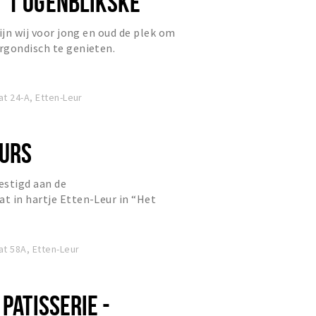
'T OGENBLIKSKE
ijn wij voor jong en oud de plek om
rgondisch te genieten.
t 24-A, Etten-Leur
EURS
vestigd aan de
t in hartje Etten-Leur in “Het
t 58A, Etten-Leur
 PATISSERIE -