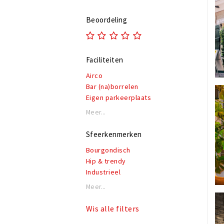
Beoordeling
Faciliteiten
Airco
Bar (na)borrelen
Eigen parkeerplaats
Garderobe
Meer...
Honden toegestaan
Rolstoeltoegankelijk
Sfeerkenmerken
Invalidentoilet
Bourgondisch
Kindvriendelijk
Hip & trendy
Private dining
Industrieel
Rookruimte
Klassiek
Reserveren mogelijk
Meer...
Modern
Terras of binnentuin
Romantisch
Te huur voor privé gelegenheden
Wis alle filters
Thema
WiFi