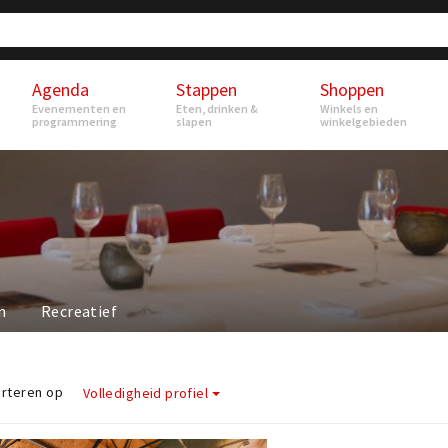
Agenda
Stappen
Shoppen
Evenementen en
Eten, drinken &
Winkels en
programmering
slapen
winkelgebieden
n
Recreatief
rteren op
Volledigheid profiel