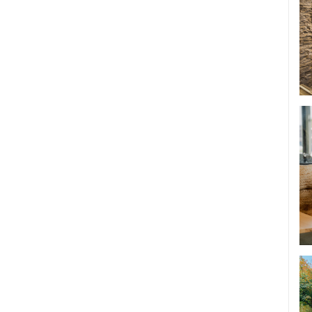
Vintage
Zakelijk & formeel