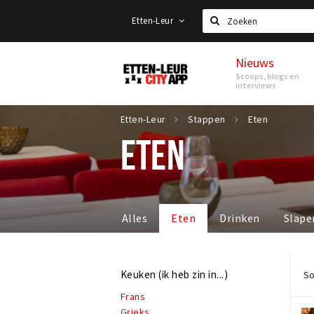
Etten-Leur
Zoeken
Nieuws
Etten-
Scoops, blogs en
Leur
interviews
Etten-Leur
Stappen
Eten
ETEN
Alles
Eten
Drinken
Slape
Keuken (ik heb zin in...)
So
Frans
Grieks