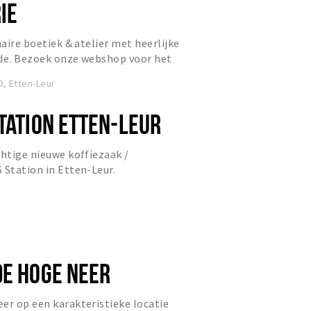
IE
naire boetiek & atelier met heerlijke
ade. Bezoek onze webshop voor het
 https://webshop.c...
, Etten-Leur
TATION ETTEN-LEUR
chtige nieuwe koffiezaak /
 Station in Etten-Leur.
DE HOGE NEER
er op een karakteristieke locatie